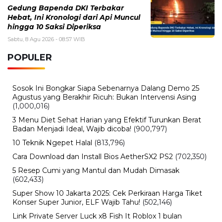
Gedung Bapenda DKI Terbakar
Hebat, Ini Kronologi dari Api Muncul
hingga 10 Saksi Diperiksa
Sabtu, 8 Agu 2026 - 08:57 WIB
POPULER
Sosok Ini Bongkar Siapa Sebenarnya Dalang Demo 25
Agustus yang Berakhir Ricuh: Bukan Intervensi Asing
(1,000,016)
3 Menu Diet Sehat Harian yang Efektif Turunkan Berat
Badan Menjadi Ideal, Wajib dicoba!
(900,797)
10 Teknik Ngepet Halal
(813,796)
Cara Download dan Install Bios AetherSX2 PS2
(702,350)
5 Resep Cumi yang Mantul dan Mudah Dimasak
(602,433)
Super Show 10 Jakarta 2025: Cek Perkiraan Harga Tiket
Konser Super Junior, ELF Wajib Tahu!
(502,146)
Link Private Server Luck x8 Fish It Roblox 1 bulan