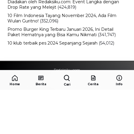
Diadakan oleh Redaksiku.com: Event Langka dengan
Drop Rate yang Melejit
(424,819)
10 Film Indonesia Tayang November 2024, Ada Film
Wulan Guritno!
(352,096)
Promo Burger King Terbaru Januari 2026, Ini Detail
Paket Hematnya yang Bisa Kamu Nikmati
(341,747)
10 klub terbaik pes 2024 Sepanjang Sejarah
(54,012)
Redaksiku.com
Alamat : STC SENAYAN LT.4 ROOM 31-34 Jl. Asia
Afrika , Pintu IX Senayan, RT.1/RW.3, Gelora,
Home
Berita
Cerita
Info
Cari
Kecamatan Tanah Abang, Daerah Khusus Ibukota
Jakarta 10270
Email : redaksiku.official@gmail.com
TENTANG
REDAKSI
KODE ETIK