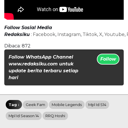
Follow Sosial Media
Redaksiku
:
Facebook
,
Instagram
,
Tiktok
,
X
,
Youtube
,
Dibaca:
872
Follow WhatsApp Channel
Follow
www.redaksiku.com untuk
update berita terbaru setiap
hari
Tag :
Geek Fam
Mobile Legends
Mpl Id S14
Mpl Id Season 14
RRQ Hoshi