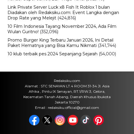
Link Private Server Luck x8 Fish It Roblox 1 bulan
Diadakan oleh Redaksiku.com: Event Langka dengan
Drop Rate yang Melejit
(424,816)
10 Film Indonesia Tayang November 2024, Ada Film
Wulan Guritno!
(352,096)
Promo Burger King Terbaru Januari 2026, Ini Detail
Paket Hematnya yang Bisa Kamu Nikmati
(341,744)
10 klub terbaik pes 2024 Sepanjang Sejarah
(54,000)
Redaksiku.com
Alamat : STC SENAYAN LT.4 ROOM 31-34 Jl. Asia
Afrika , Pintu IX Senayan, RT.1/RW.3, Gelora,
Kecamatan Tanah Abang, Daerah Khusus Ibukota
Jakarta 10270
Email : redaksiku.official@gmail.com