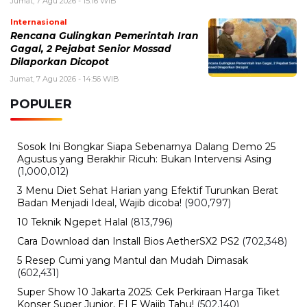
Jumat, 7 Agu 2026 - 15:16 WIB
Internasional
Rencana Gulingkan Pemerintah Iran
Gagal, 2 Pejabat Senior Mossad
Dilaporkan Dicopot
Jumat, 7 Agu 2026 - 14:56 WIB
POPULER
Sosok Ini Bongkar Siapa Sebenarnya Dalang Demo 25
Agustus yang Berakhir Ricuh: Bukan Intervensi Asing
(1,000,012)
3 Menu Diet Sehat Harian yang Efektif Turunkan Berat
Badan Menjadi Ideal, Wajib dicoba!
(900,797)
10 Teknik Ngepet Halal
(813,796)
Cara Download dan Install Bios AetherSX2 PS2
(702,348)
5 Resep Cumi yang Mantul dan Mudah Dimasak
(602,431)
Super Show 10 Jakarta 2025: Cek Perkiraan Harga Tiket
Konser Super Junior, ELF Wajib Tahu!
(502,140)