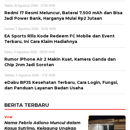
Alamat email tidak akan dipublikasikan. Kolom wajib ditandai *.
Komentar
*
Nama
*
Email
*
Simpan nama, email, dan situs web saya pada peramban ini