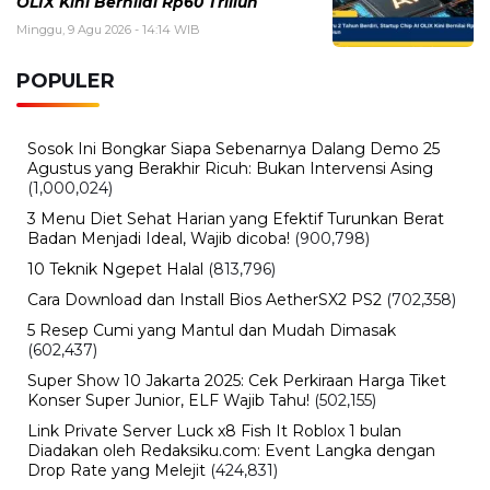
Rumor iPhone Air 2 Makin Kuat, Kamera Ganda dan
Chip 2nm Jadi Sorotan
Selasa, 4 Agustus 2026 - 11:12 WIB
eDabu BPJS Kesehatan Terbaru, Cara Login, Fungsi,
dan Panduan Layanan Badan Usaha
BERITA TERBARU
Viral
Nama Febrio Adiono Muncul dalam
Kasus Sutrimo, Kejagung Ungkap
Status Sebenarnya
Minggu, 9 Agu 2026 - 15:15 WIB
Olahraga
Persebaya Juara, Rachmat Irianto
Tak Ikut Pesta dan Kirim Pesan Haru
untuk Mendiang Ayah
Minggu, 9 Agu 2026 - 15:08 WIB