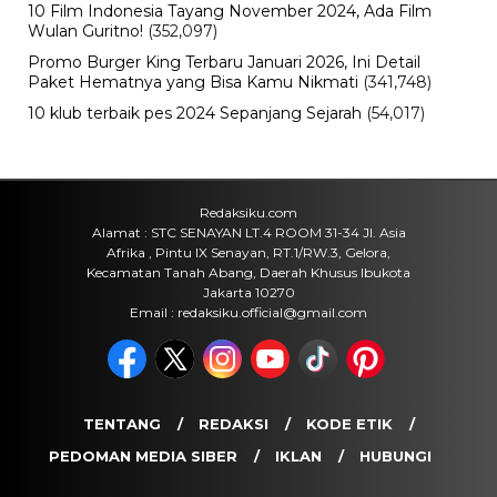
Viral
Deadline Refund Lewat, Jaminan
Tampia Tour ke UMKO Kini
Dipertanyakan
Minggu, 9 Agu 2026 - 14:57 WIB
Bisnis
B50 Bikin Kebutuhan Sawit Melonjak,
Pemerintah Kejar Produksi CPO
Indonesia
Minggu, 9 Agu 2026 - 14:42 WIB
Bisnis
Baru 2 Tahun Berdiri, Startup Chip AI
OLIX Kini Bernilai Rp60 Triliun
Minggu, 9 Agu 2026 - 14:14 WIB
POPULER
Sosok Ini Bongkar Siapa Sebenarnya Dalang Demo 25
Agustus yang Berakhir Ricuh: Bukan Intervensi Asing
(1,000,024)