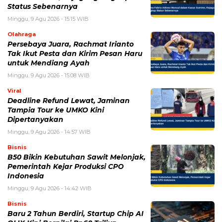
untuk komentar saya berikutnya.
BERITA TERKAIT
Minggu, 9 Agustus 2026 - 14:14 WIB
Baru 2 Tahun Berdiri, Startup Chip AI OLIX Kini Bernilai
Rp60 Triliun
Sabtu, 8 Agustus 2026 - 21:59 WIB
Redmi 17 Resmi Meluncur, Baterai 7.500 mAh dan Bisa
Jadi Power Bank, Harganya Mulai Rp2 Jutaan
Jumat, 7 Agustus 2026 - 10:52 WIB
EA Sports Rilis Kode Redeem FC Mobile dan Event
Terbaru, Ini Cara Klaim Hadiahnya
Rabu, 5 Agustus 2026 - 09:29 WIB