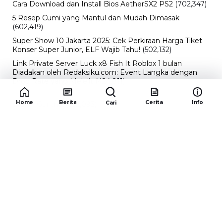
Cara Download dan Install Bios AetherSX2 PS2
(702,347)
5 Resep Cumi yang Mantul dan Mudah Dimasak
(602,419)
Super Show 10 Jakarta 2025: Cek Perkiraan Harga Tiket
Konser Super Junior, ELF Wajib Tahu!
(502,132)
Link Private Server Luck x8 Fish It Roblox 1 bulan
Diadakan oleh Redaksiku.com: Event Langka dengan
Drop Rate yang Melejit
(424,811)
10 Film Indonesia Tayang November 2024, Ada Film
Home
Berita
Cerita
Info
Cari
Wulan Guritno!
(352,093)
Promo Burger King Terbaru Januari 2026, Ini Detail
Paket Hematnya yang Bisa Kamu Nikmati
(341,742)
10 klub terbaik pes 2024 Sepanjang Sejarah
(53,994)
Redaksiku.com
Alamat : STC SENAYAN LT.4 ROOM 31-34 Jl. Asia
Afrika , Pintu IX Senayan, RT.1/RW.3, Gelora,
Kecamatan Tanah Abang, Daerah Khusus Ibukota
Jakarta 10270