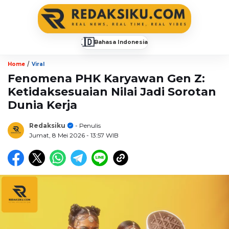
🇮🇩
Bahasa Indonesia
▼
/
Home
Viral
Fenomena PHK Karyawan Gen Z:
Ketidaksesuaian Nilai Jadi Sorotan
Dunia Kerja
Redaksiku
- Penulis
Jumat, 8 Mei 2026
- 13:57 WIB