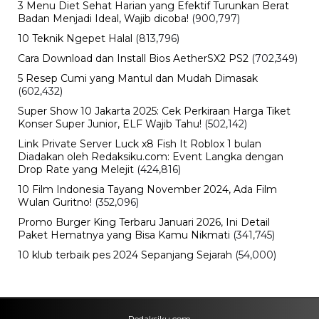
3 Menu Diet Sehat Harian yang Efektif Turunkan Berat
Badan Menjadi Ideal, Wajib dicoba!
(900,797)
10 Teknik Ngepet Halal
(813,796)
Cara Download dan Install Bios AetherSX2 PS2
(702,349)
5 Resep Cumi yang Mantul dan Mudah Dimasak
(602,432)
Super Show 10 Jakarta 2025: Cek Perkiraan Harga Tiket
Konser Super Junior, ELF Wajib Tahu!
(502,142)
Link Private Server Luck x8 Fish It Roblox 1 bulan
Diadakan oleh Redaksiku.com: Event Langka dengan
Drop Rate yang Melejit
(424,816)
10 Film Indonesia Tayang November 2024, Ada Film
Wulan Guritno!
(352,096)
Promo Burger King Terbaru Januari 2026, Ini Detail
Paket Hematnya yang Bisa Kamu Nikmati
(341,745)
10 klub terbaik pes 2024 Sepanjang Sejarah
(54,000)
Redaksiku.com