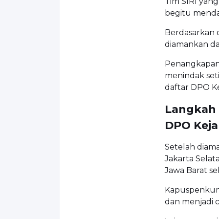
Tim SIRI yan
begitu menda
Berdasarkan 
diamankan dal
Penangkapan 
menindak set
daftar DPO Ke
Langkah 
DPO Keja
Setelah diama
Jakarta Sela
Jawa Barat se
Kapuspenkum 
dan menjadi 