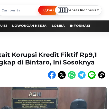
🇮🇩
Cari
Bahasa Indonesia
▼
ari
erita
UISI
LOWONGAN KERJA
LOMBA
INFORMASI
it Korupsi Kredit Fiktif Rp9,1
gkap di Bintaro, Ini Sosoknya