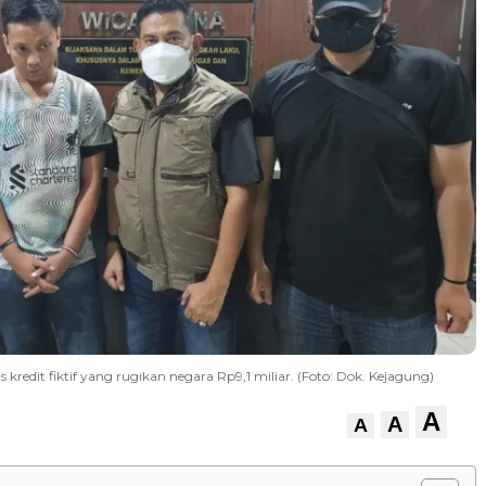
 kredit fiktif yang rugikan negara Rp9,1 miliar. (Foto: Dok. Kejagung)
A
A
A