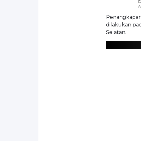
D
A
Penangkapan A
dilakukan pad
Selatan.