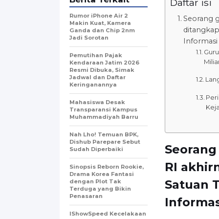
Daftar isi
Rumor iPhone Air 2
Seorang g
Makin Kuat, Kamera
ditangkap
Ganda dan Chip 2nm
Jadi Sorotan
Informasi 
Guru
Pemutihan Pajak
Milia
Kendaraan Jatim 2026
Resmi Dibuka, Simak
Jadwal dan Daftar
Lan
Keringanannya
Per
Mahasiswa Desak
Kej
Transparansi Kampus
Muhammadiyah Barru
Nah Lho! Temuan BPK,
Dishub Parepare Sebut
Seorang
Sudah Diperbaiki
RI akhir
Sinopsis Reborn Rookie,
Drama Korea Fantasi
Satuan T
dengan Plot Tak
Terduga yang Bikin
Penasaran
Informasi
IShowSpeed Kecelakaan