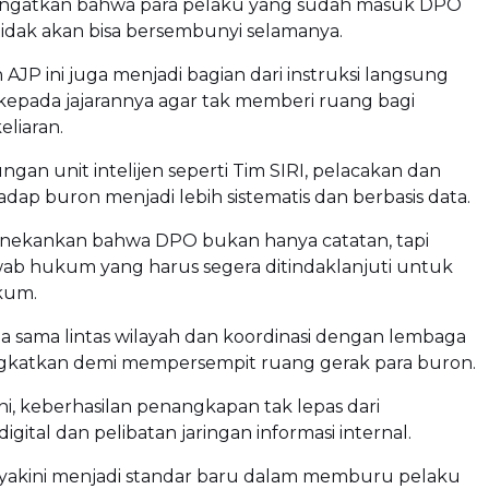
ingatkan bahwa para pelaku yang sudah masuk DPO
tidak akan bisa bersembunyi selamanya.
JP ini juga menjadi bagian dari instruksi langsung
kepada jajarannya agar tak memberi ruang bagi
liaran.
an unit intelijen seperti Tim SIRI, pelacakan dan
adap buron menjadi lebih sistematis dan berbasis data.
nekankan bahwa DPO bukan hanya catatan, tapi
ab hukum yang harus segera ditindaklanjuti untuk
kum.
erja sama lintas wilayah dan koordinasi dengan lembaga
tingkatkan demi mempersempit ruang gerak para buron.
ni, keberhasilan penangkapan tak lepas dari
gital dan pelibatan jaringan informasi internal.
diyakini menjadi standar baru dalam memburu pelaku