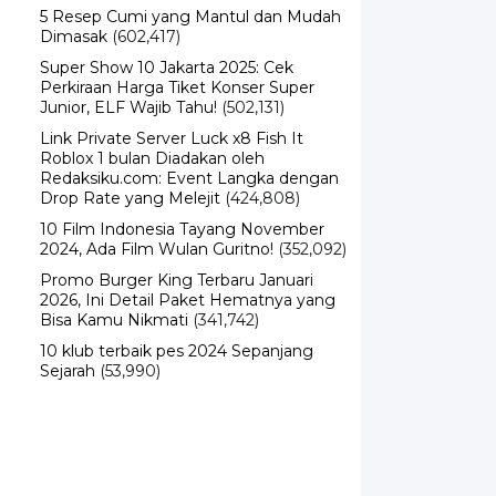
5 Resep Cumi yang Mantul dan Mudah
Dimasak
(602,417)
Super Show 10 Jakarta 2025: Cek
Perkiraan Harga Tiket Konser Super
Junior, ELF Wajib Tahu!
(502,131)
Link Private Server Luck x8 Fish It
Roblox 1 bulan Diadakan oleh
Redaksiku.com: Event Langka dengan
Drop Rate yang Melejit
(424,808)
10 Film Indonesia Tayang November
2024, Ada Film Wulan Guritno!
(352,092)
Promo Burger King Terbaru Januari
2026, Ini Detail Paket Hematnya yang
Bisa Kamu Nikmati
(341,742)
10 klub terbaik pes 2024 Sepanjang
Sejarah
(53,990)