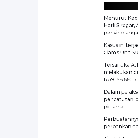
Menurut Kepa
Harli Sirega
penyimpangan
Kasus ini ter
Ciamis Unit S
Tersangka AJP
melakukan pe
Rp9.158.660.7
Dalam pelaks
pencatutan i
pinjaman.
Perbuatannya 
perbankan da