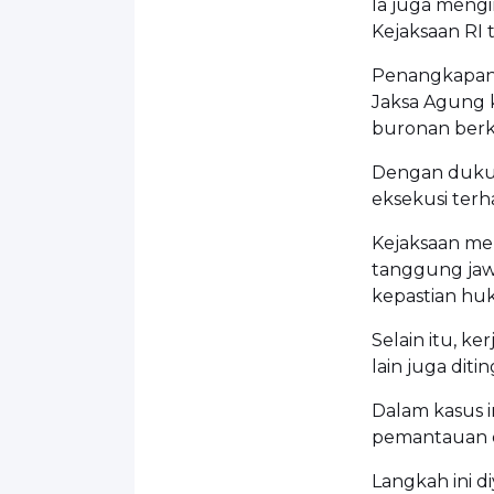
Ia juga meng
Kejaksaan RI 
Penangkapan A
Jaksa Agung 
buronan berke
Dengan dukung
eksekusi terh
Kejaksaan me
tanggung jaw
kepastian hu
Selain itu, k
lain juga di
Dalam kasus i
pemantauan di
Langkah ini 