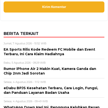
Jumat, 7 Agustus 2026 - 10:52 WIB
EA Sports Rilis Kode Redeem FC Mobile dan Event
Terbaru, Ini Cara Klaim Hadiahnya
Rabu, 5 Agustus 2026 - 09:29 WIB
Rumor iPhone Air 2 Makin Kuat, Kamera Ganda dan
Chip 2nm Jadi Sorotan
Selasa, 4 Agustus 2026 - 11:12 WIB
eDabu BPJS Kesehatan Terbaru, Cara Login, Fungsi,
dan Panduan Layanan Badan Usaha
Selasa, 4 Agustus 2026 - 09:49 WIB
WhatsApp Down Hari Ini, Pengguna Keluhkan Pesan
Tidak Terkirim dan Gangguan Aplikasi
Senin, 3 Agustus 2026 - 10:26 WIB
iPhone Air 2 Terbaru, Bocoran Spesifikasi, Harga, dan
Perkiraan Rilis Apple
BERITA TERBARU