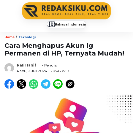
🇮🇩
Bahasa Indonesia
▼
/
Home
Teknologi
Cara Menghapus Akun Ig
Permanen di HP, Ternyata Mudah!
Rafi Hanif
- Penulis
Rabu, 3 Juli 2024
- 20:48 WIB