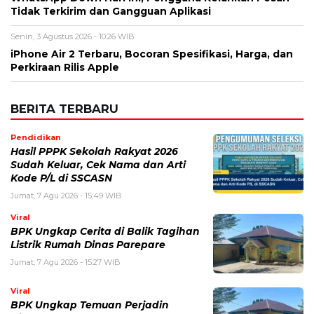
Pendidikan
Hasil PPPK Sekolah Rakyat 2026
Sudah Keluar, Cek Nama dan Arti
Kode P/L di SSCASN
Jumat, 7 Agu 2026 - 15:49 WIB
Viral
BPK Ungkap Cerita di Balik Tagihan
Listrik Rumah Dinas Parepare
Jumat, 7 Agu 2026 - 15:27 WIB
Viral
BPK Ungkap Temuan Perjadin
Dinkes Parepare, Ada Apa?
Jumat, 7 Agu 2026 - 15:20 WIB
Viral
Fan ENHYPEN Meninggal Setelah
Dihujani Komentar Kebencian, Apa
yang Sebenarnya Terjadi?
Jumat, 7 Agu 2026 - 15:16 WIB