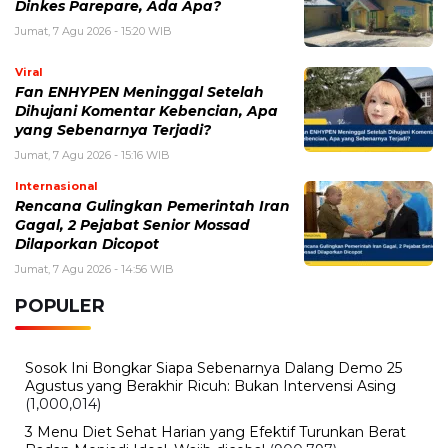
Internasional
Rencana Gulingkan Pemerintah Iran
Gagal, 2 Pejabat Senior Mossad
Dilaporkan Dicopot
Jumat, 7 Agu 2026 - 14:56 WIB
POPULER
Sosok Ini Bongkar Siapa Sebenarnya Dalang Demo 25
Agustus yang Berakhir Ricuh: Bukan Intervensi Asing
(1,000,014)
3 Menu Diet Sehat Harian yang Efektif Turunkan Berat
Badan Menjadi Ideal, Wajib dicoba!
(900,797)
10 Teknik Ngepet Halal
(813,796)
Cara Download dan Install Bios AetherSX2 PS2
(702,348)
5 Resep Cumi yang Mantul dan Mudah Dimasak
(602,431)
Super Show 10 Jakarta 2025: Cek Perkiraan Harga Tiket
Konser Super Junior, ELF Wajib Tahu!
(502,142)