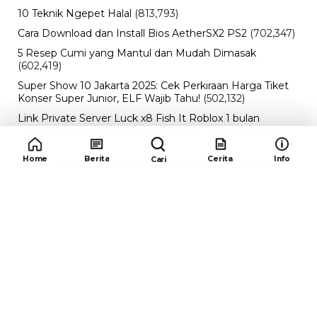
10 Teknik Ngepet Halal
(813,793)
Cara Download dan Install Bios AetherSX2 PS2
(702,347)
5 Resep Cumi yang Mantul dan Mudah Dimasak
(602,419)
Super Show 10 Jakarta 2025: Cek Perkiraan Harga Tiket
Konser Super Junior, ELF Wajib Tahu!
(502,132)
Link Private Server Luck x8 Fish It Roblox 1 bulan
Diadakan oleh Redaksiku.com: Event Langka dengan
Drop Rate yang Melejit
(424,810)
Home
Berita
Cerita
Info
Cari
10 Film Indonesia Tayang November 2024, Ada Film
Wulan Guritno!
(352,093)
Promo Burger King Terbaru Januari 2026, Ini Detail
Paket Hematnya yang Bisa Kamu Nikmati
(341,742)
10 klub terbaik pes 2024 Sepanjang Sejarah
(53,994)
Redaksiku.com
Alamat : STC SENAYAN LT.4 ROOM 31-34 Jl. Asia