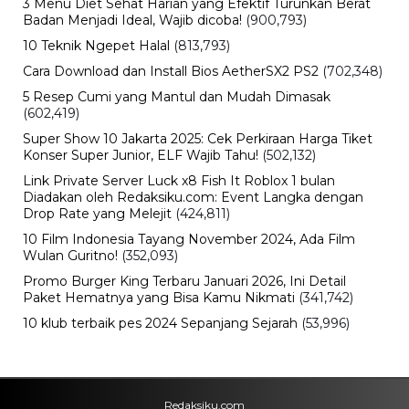
3 Menu Diet Sehat Harian yang Efektif Turunkan Berat
Badan Menjadi Ideal, Wajib dicoba!
(900,793)
10 Teknik Ngepet Halal
(813,793)
Cara Download dan Install Bios AetherSX2 PS2
(702,348)
5 Resep Cumi yang Mantul dan Mudah Dimasak
(602,419)
Super Show 10 Jakarta 2025: Cek Perkiraan Harga Tiket
Konser Super Junior, ELF Wajib Tahu!
(502,132)
Link Private Server Luck x8 Fish It Roblox 1 bulan
Diadakan oleh Redaksiku.com: Event Langka dengan
Drop Rate yang Melejit
(424,811)
10 Film Indonesia Tayang November 2024, Ada Film
Wulan Guritno!
(352,093)
Promo Burger King Terbaru Januari 2026, Ini Detail
Paket Hematnya yang Bisa Kamu Nikmati
(341,742)
10 klub terbaik pes 2024 Sepanjang Sejarah
(53,996)
Redaksiku.com