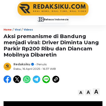
🇮🇩
Bahasa Indonesia
▼
/
/
Home
Viral
Videos
Aksi premanisme di Bandung
menjadi viral: Driver Diminta Uang
Parkir Rp200 Ribu dan Diancam
Mobilnya Dibaretin
Redaksiku
- Penulis
Rabu, 16 April 2025
- 16:37 WIB
A
A
A