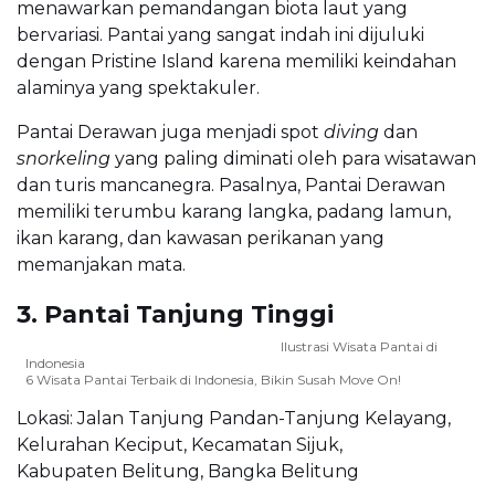
menawarkan pemandangan biota laut yang
bervariasi. Pantai yang sangat indah ini dijuluki
dengan Pristine Island karena memiliki keindahan
alaminya yang spektakuler.
Pantai Derawan juga menjadi spot
diving
dan
snorkeling
yang paling diminati oleh para wisatawan
dan turis mancanegra. Pasalnya, Pantai Derawan
memiliki terumbu karang langka, padang lamun,
ikan karang, dan kawasan perikanan yang
memanjakan mata.
3. Pantai Tanjung Tinggi
Ilustrasi Wisata Pantai di
Indonesia
6 Wisata Pantai Terbaik di Indonesia, Bikin Susah Move On!
Lokasi: Jalan Tanjung Pandan-Tanjung Kelayang,
Kelurahan Keciput, Kecamatan Sijuk,
Kabupaten Belitung, Bangka Belitung