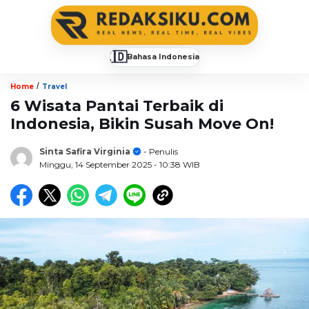
🇮🇩
Bahasa Indonesia
▼
/
Home
Travel
6 Wisata Pantai Terbaik di
Indonesia, Bikin Susah Move On!
Sinta Safira Virginia
- Penulis
Minggu, 14 September 2025
- 10:38 WIB