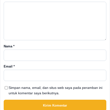
Nama
*
Email
*
Simpan nama, email, dan situs web saya pada peramban ini
untuk komentar saya berikutnya.