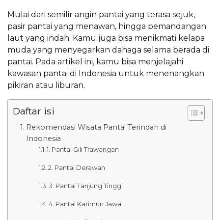
Mulai dari semilir angin pantai yang terasa sejuk,
pasir pantai yang menawan, hingga pemandangan
laut yang indah. Kamu juga bisa menikmati kelapa
muda yang menyegarkan dahaga selama berada di
pantai. Pada artikel ini, kamu bisa menjelajahi
kawasan pantai di Indonesia untuk menenangkan
pikiran atau liburan.
Daftar isi
Rekomendasi Wisata Pantai Terindah di
Indonesia
1. Pantai Gili Trawangan
2. Pantai Derawan
3. Pantai Tanjung Tinggi
4. Pantai Karimun Jawa