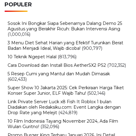
Jumat, 7 Agustus 2026 - 15:16 WIB
Fan ENHYPEN Meninggal Setelah Dihujani Komentar
Kebencian, Apa yang Sebenarnya Terjadi?
BERITA TERBARU
Otomotif
Babah Alun Borong 61 Land Cruiser
FJ Sekaligus, Ternyata Bukan untuk
Koleksi
Sabtu, 8 Agu 2026 - 16:49 WIB
Olahraga
Chelsea Vs AC Milan Main di GBK
Malam Ini! Cek Jam Kick-off dan
Siaran Langsungnya
Sabtu, 8 Agu 2026 - 16:00 WIB
Travel
Daftar Promo Double Date Agustus
2026, Banyak Diskon Spesial 8.8 di
HokBen hingga Burger King ‎