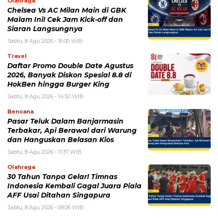
BERITA TERKAIT
Sabtu, 8 Agustus 2026 - 16:49 WIB
Babah Alun Borong 61 Land Cruiser FJ Sekaligus,
Ternyata Bukan untuk Koleksi
Sabtu, 8 Agustus 2026 - 14:50 WIB
Daftar Promo Double Date Agustus 2026, Banyak
Diskon Spesial 8.8 di HokBen hingga Burger King ‎
Jumat, 7 Agustus 2026 - 15:27 WIB
BPK Ungkap Cerita di Balik Tagihan Listrik Rumah
Dinas Parepare
Jumat, 7 Agustus 2026 - 15:20 WIB
BPK Ungkap Temuan Perjadin Dinkes Parepare, Ada
Apa?