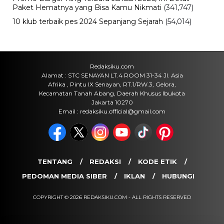
Sabtu, 8 Agu 2026 - 14:50 WIB
Bencana
Pasar Teluk Dalam Banjarmasin
Terbakar, Api Berawal dari Warung
dan Hanguskan Belasan Kios
Sabtu, 8 Agu 2026 - 11:37 WIB
Olahraga
30 Tahun Tanpa Gelar! Timnas
Indonesia Kembali Gagal Juara Piala
AFF Usai Ditahan Singapura
Sabtu, 8 Agu 2026 - 09:06 WIB
POPULER
Sosok Ini Bongkar Siapa Sebenarnya Dalang Demo 25
Agustus yang Berakhir Ricuh: Bukan Intervensi Asing
(1,000,016)
3 Menu Diet Sehat Harian yang Efektif Turunkan Berat
Badan Menjadi Ideal, Wajib dicoba!
(900,797)