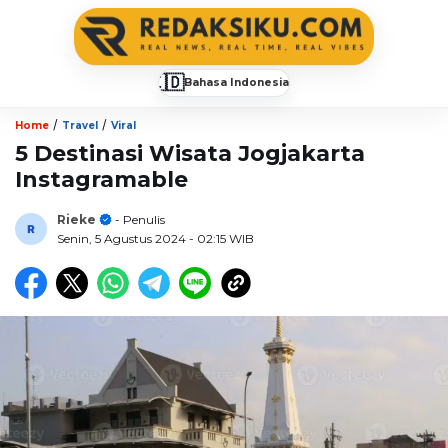
🇮🇩
Bahasa Indonesia
▼
/
/
Home
Travel
Viral
5 Destinasi Wisata Jogjakarta
Instagramable
Rieke
- Penulis
Senin, 5 Agustus 2024
- 02:15 WIB