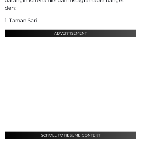
datangin karena hits dan instagramable banget
deh:
1. Taman Sari
ADVERTISEMENT
SCROLL TO RESUME CONTENT