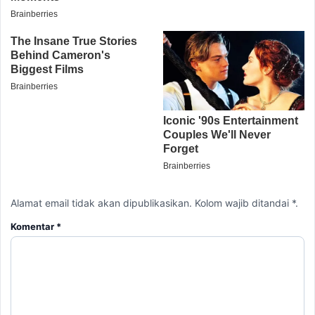
Alamat email tidak akan dipublikasikan. Kolom wajib ditandai *.
Komentar
*