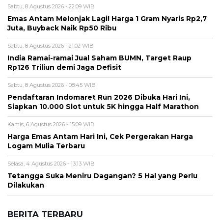
Sabtu, 8 Agustus 2026 - 22:09 WIB
Emas Antam Melonjak Lagi! Harga 1 Gram Nyaris Rp2,7
Juta, Buyback Naik Rp50 Ribu
Sabtu, 8 Agustus 2026 - 21:02 WIB
India Ramai-ramai Jual Saham BUMN, Target Raup
Rp126 Triliun demi Jaga Defisit
Sabtu, 8 Agustus 2026 - 08:45 WIB
Pendaftaran Indomaret Run 2026 Dibuka Hari Ini,
Siapkan 10.000 Slot untuk 5K hingga Half Marathon
Kamis, 6 Agustus 2026 - 15:09 WIB
Harga Emas Antam Hari Ini, Cek Pergerakan Harga
Logam Mulia Terbaru
Selasa, 4 Agustus 2026 - 13:13 WIB
Tetangga Suka Meniru Dagangan? 5 Hal yang Perlu
Dilakukan
BERITA TERBARU