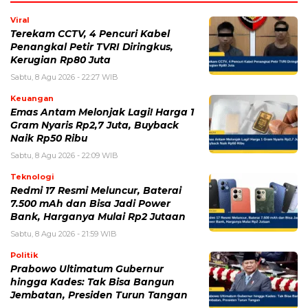
Viral
Terekam CCTV, 4 Pencuri Kabel
Penangkal Petir TVRI Diringkus,
Kerugian Rp80 Juta
Sabtu, 8 Agu 2026 - 22:27 WIB
Keuangan
Emas Antam Melonjak Lagi! Harga 1
Gram Nyaris Rp2,7 Juta, Buyback
Naik Rp50 Ribu
Sabtu, 8 Agu 2026 - 22:09 WIB
Teknologi
Redmi 17 Resmi Meluncur, Baterai
7.500 mAh dan Bisa Jadi Power
Bank, Harganya Mulai Rp2 Jutaan
Sabtu, 8 Agu 2026 - 21:59 WIB
Politik
Prabowo Ultimatum Gubernur
hingga Kades: Tak Bisa Bangun
Jembatan, Presiden Turun Tangan