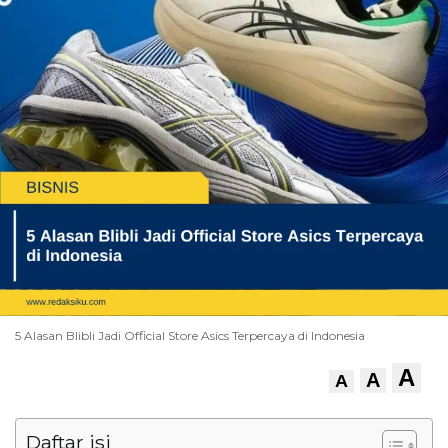
5 Alasan Blibli Jadi Official Store Asics Terpercaya di Indonesia
A
A
A
Daftar isi