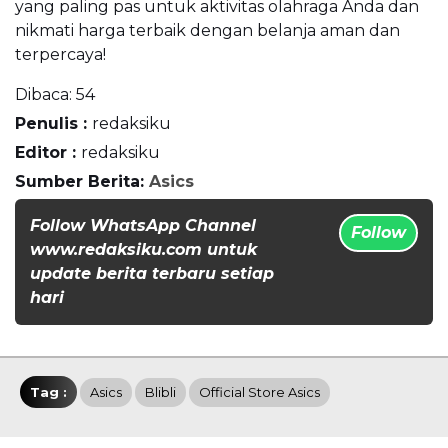
yang paling pas untuk aktivitas olahraga Anda dan
nikmati harga terbaik dengan belanja aman dan
terpercaya!
Dibaca:
54
Penulis :
redaksiku
Editor :
redaksiku
Sumber Berita:
Asics
Follow WhatsApp Channel
Follow
www.redaksiku.com untuk
update berita terbaru setiap
hari
Tag :
Asics
Blibli
Official Store Asics