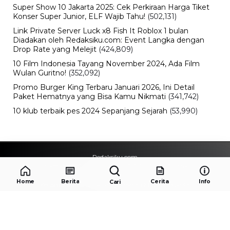
Super Show 10 Jakarta 2025: Cek Perkiraan Harga Tiket
Konser Super Junior, ELF Wajib Tahu!
(502,131)
Link Private Server Luck x8 Fish It Roblox 1 bulan
Diadakan oleh Redaksiku.com: Event Langka dengan
Drop Rate yang Melejit
(424,809)
10 Film Indonesia Tayang November 2024, Ada Film
Wulan Guritno!
(352,092)
Promo Burger King Terbaru Januari 2026, Ini Detail
Paket Hematnya yang Bisa Kamu Nikmati
(341,742)
10 klub terbaik pes 2024 Sepanjang Sejarah
(53,990)
Redaksiku.com
Alamat : STC SENAYAN LT.4 ROOM 31-34 Jl. Asia
Afrika , Pintu IX Senayan, RT.1/RW.3, Gelora,
Home
Berita
Cerita
Info
Cari
Kecamatan Tanah Abang, Daerah Khusus Ibukota
Jakarta 10270
Email : redaksiku.official@gmail.com