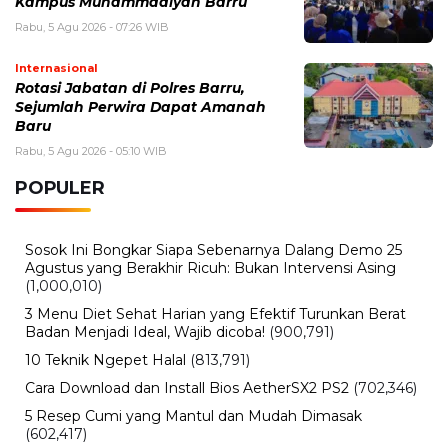
Kampus Muhammadiyah Barru
Rabu, 5 Agu 2026 - 07:26 WIB
Internasional
Rotasi Jabatan di Polres Barru,
Sejumlah Perwira Dapat Amanah
Baru
Rabu, 5 Agu 2026 - 05:10 WIB
POPULER
Sosok Ini Bongkar Siapa Sebenarnya Dalang Demo 25
Agustus yang Berakhir Ricuh: Bukan Intervensi Asing
(1,000,010)
3 Menu Diet Sehat Harian yang Efektif Turunkan Berat
Badan Menjadi Ideal, Wajib dicoba!
(900,791)
10 Teknik Ngepet Halal
(813,791)
Cara Download dan Install Bios AetherSX2 PS2
(702,346)
5 Resep Cumi yang Mantul dan Mudah Dimasak
(602,417)