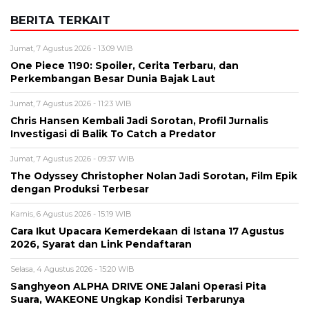
Komentar
*
Nama
*
Email
*
Simpan nama, email, dan situs web saya pada peramban ini
untuk komentar saya berikutnya.