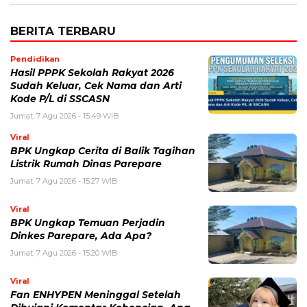
BERITA TERKAIT
Jumat, 7 Agustus 2026 - 13:09 WIB
One Piece 1190: Spoiler, Cerita Terbaru, dan
Perkembangan Besar Dunia Bajak Laut
Jumat, 7 Agustus 2026 - 11:23 WIB
Chris Hansen Kembali Jadi Sorotan, Profil Jurnalis
Investigasi di Balik To Catch a Predator
Jumat, 7 Agustus 2026 - 09:37 WIB
The Odyssey Christopher Nolan Jadi Sorotan, Film Epik
dengan Produksi Terbesar
Kamis, 6 Agustus 2026 - 15:19 WIB
Cara Ikut Upacara Kemerdekaan di Istana 17 Agustus
2026, Syarat dan Link Pendaftaran