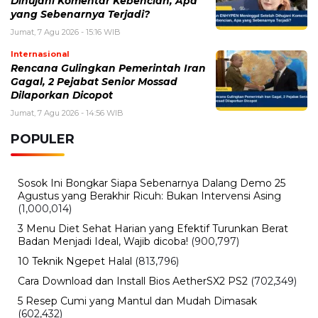
Selasa, 4 Agustus 2026 - 15:20 WIB
Sanghyeon ALPHA DRIVE ONE Jalani Operasi Pita
Suara, WAKEONE Ungkap Kondisi Terbarunya
BERITA TERBARU
Pendidikan
Hasil PPPK Sekolah Rakyat 2026
Sudah Keluar, Cek Nama dan Arti
Kode P/L di SSCASN
Jumat, 7 Agu 2026 - 15:49 WIB
Viral
BPK Ungkap Cerita di Balik Tagihan
Listrik Rumah Dinas Parepare
Jumat, 7 Agu 2026 - 15:27 WIB
Viral
BPK Ungkap Temuan Perjadin
Dinkes Parepare, Ada Apa?