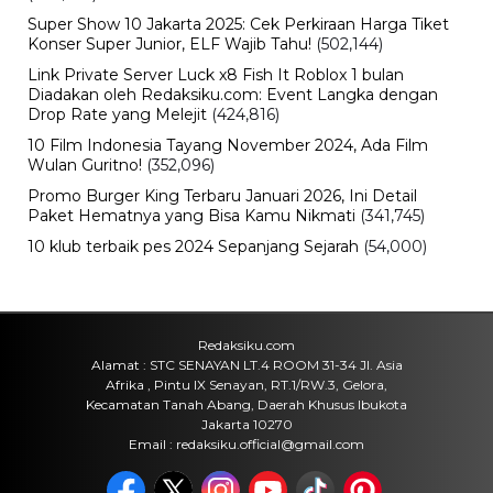
Jumat, 7 Agu 2026 - 15:20 WIB
Viral
Fan ENHYPEN Meninggal Setelah
Dihujani Komentar Kebencian, Apa
yang Sebenarnya Terjadi?
Jumat, 7 Agu 2026 - 15:16 WIB
Internasional
Rencana Gulingkan Pemerintah Iran
Gagal, 2 Pejabat Senior Mossad
Dilaporkan Dicopot
Jumat, 7 Agu 2026 - 14:56 WIB
POPULER
Sosok Ini Bongkar Siapa Sebenarnya Dalang Demo 25
Agustus yang Berakhir Ricuh: Bukan Intervensi Asing
(1,000,014)
3 Menu Diet Sehat Harian yang Efektif Turunkan Berat
Badan Menjadi Ideal, Wajib dicoba!
(900,797)