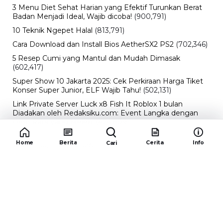
3 Menu Diet Sehat Harian yang Efektif Turunkan Berat
Badan Menjadi Ideal, Wajib dicoba!
(900,791)
10 Teknik Ngepet Halal
(813,791)
Cara Download dan Install Bios AetherSX2 PS2
(702,346)
5 Resep Cumi yang Mantul dan Mudah Dimasak
(602,417)
Super Show 10 Jakarta 2025: Cek Perkiraan Harga Tiket
Konser Super Junior, ELF Wajib Tahu!
(502,131)
Link Private Server Luck x8 Fish It Roblox 1 bulan
Diadakan oleh Redaksiku.com: Event Langka dengan
Drop Rate yang Melejit
(424,809)
10 Film Indonesia Tayang November 2024, Ada Film
Home
Berita
Cerita
Info
Cari
Wulan Guritno!
(352,092)
Promo Burger King Terbaru Januari 2026, Ini Detail
Paket Hematnya yang Bisa Kamu Nikmati
(341,742)
10 klub terbaik pes 2024 Sepanjang Sejarah
(53,990)