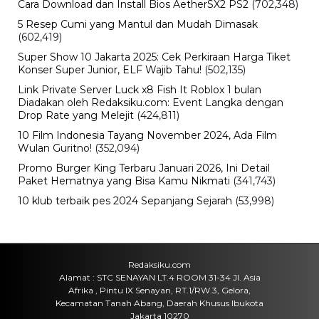
Cara Download dan Install Bios AetherSX2 PS2
(702,348)
5 Resep Cumi yang Mantul dan Mudah Dimasak
(602,419)
Super Show 10 Jakarta 2025: Cek Perkiraan Harga Tiket
Konser Super Junior, ELF Wajib Tahu!
(502,135)
Link Private Server Luck x8 Fish It Roblox 1 bulan
Diadakan oleh Redaksiku.com: Event Langka dengan
Drop Rate yang Melejit
(424,811)
10 Film Indonesia Tayang November 2024, Ada Film
Wulan Guritno!
(352,094)
Promo Burger King Terbaru Januari 2026, Ini Detail
Paket Hematnya yang Bisa Kamu Nikmati
(341,743)
10 klub terbaik pes 2024 Sepanjang Sejarah
(53,998)
Redaksiku.com
Alamat : STC SENAYAN LT.4 ROOM 31-34 Jl. Asia
Afrika , Pintu IX Senayan, RT.1/RW.3, Gelora,
Kecamatan Tanah Abang, Daerah Khusus Ibukota
Jakarta 10270