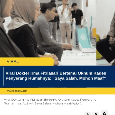
Viral Dokter Irma Fitriasari Bertemu Oknum Kades Penyerang
Rumahnya: Ã¢â‚¬Å“Saya Salah, Mohon MaafÃ¢â‚¬Â
A
A
A