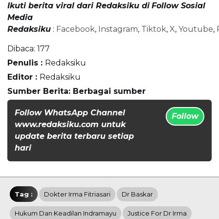
Ikuti berita viral dari Redaksiku di
Follow Sosial
Media
Redaksiku
:
Facebook
,
Instagram
,
Tiktok
,
X
,
Youtube
,
Dibaca:
177
Penulis :
Redaksiku
Editor :
Redaksiku
Sumber Berita: Berbagai sumber
Follow WhatsApp Channel
Follow
www.redaksiku.com untuk
update berita terbaru setiap
hari
Tag :
Dokter Irma Fitriasari
Dr Baskar
Hukum Dan Keadilan Indramayu
Justice For Dr Irma