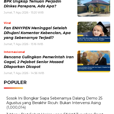
Dihujani Komentar Kebencian, Apa
yang Sebenarnya Terjadi?
Jumat, 7 Agu 2026 - 15:16 WIB
Internasional
Rencana Gulingkan Pemerintah Iran
Gagal, 2 Pejabat Senior Mossad
Dilaporkan Dicopot
Jumat, 7 Agu 2026 - 14:56 WIB
POPULER
Sosok Ini Bongkar Siapa Sebenarnya Dalang Demo 25
Agustus yang Berakhir Ricuh: Bukan Intervensi Asing
(1,000,014)
3 Menu Diet Sehat Harian yang Efektif Turunkan Berat
Badan Menjadi Ideal, Wajib dicoba!
(900,797)
10 Teknik Ngepet Halal
(813,796)
Cara Download dan Install Bios AetherSX2 PS2
(702,349)
5 Resep Cumi yang Mantul dan Mudah Dimasak