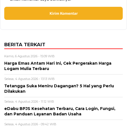
BERITA TERKAIT
Kamis, 6 Agustus 2026 - 15:09 WIB
Harga Emas Antam Hari Ini, Cek Pergerakan Harga
Logam Mulia Terbaru
Selasa, 4 Agustus 2026 - 13:13 WIB
Tetangga Suka Meniru Dagangan? 5 Hal yang Perlu
Dilakukan
Selasa, 4 Agustus 2026 - 11:12 WIB
eDabu BPJS Kesehatan Terbaru, Cara Login, Fungsi,
dan Panduan Layanan Badan Usaha
Selasa, 4 Agustus 2026 - 09:42 WIB
Pabrik Gula Indonesia Terus Didorong, Ini Kondisi
Produksi dan Tantangan Industri Gula
Sabtu, 1 Agustus 2026 - 09:37 WIB
Harga Pertamax Hari Ini Terbaru, Cek Daftar Harga
BBM Pertamina