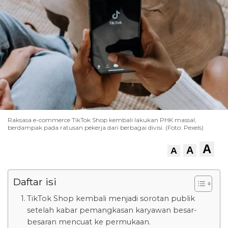
Raksasa e-commerce TikTok Shop kembali lakukan PHK massal,
berdampak pada ratusan pekerja dari berbagai divisi. (Foto: Pexels)
A
A
A
Daftar isi
TikTok Shop kembali menjadi sorotan publik
setelah kabar pemangkasan karyawan besar-
besaran mencuat ke permukaan.