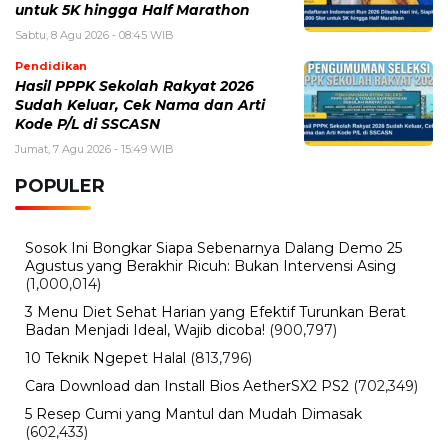
untuk 5K hingga Half Marathon
Sabtu, 8 Agu 2026 - 08:45 WIB
Pendidikan
Hasil PPPK Sekolah Rakyat 2026
Sudah Keluar, Cek Nama dan Arti
Kode P/L di SSCASN
Jumat, 7 Agu 2026 - 15:49 WIB
POPULER
Sosok Ini Bongkar Siapa Sebenarnya Dalang Demo 25
Agustus yang Berakhir Ricuh: Bukan Intervensi Asing
(1,000,014)
3 Menu Diet Sehat Harian yang Efektif Turunkan Berat
Badan Menjadi Ideal, Wajib dicoba!
(900,797)
10 Teknik Ngepet Halal
(813,796)
Cara Download dan Install Bios AetherSX2 PS2
(702,349)
5 Resep Cumi yang Mantul dan Mudah Dimasak
(602,433)