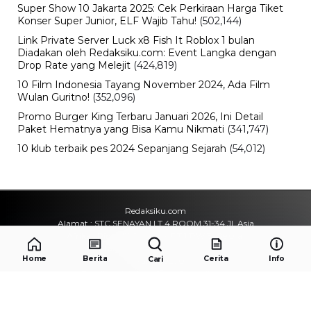
Super Show 10 Jakarta 2025: Cek Perkiraan Harga Tiket
Konser Super Junior, ELF Wajib Tahu!
(502,144)
Link Private Server Luck x8 Fish It Roblox 1 bulan
Diadakan oleh Redaksiku.com: Event Langka dengan
Drop Rate yang Melejit
(424,819)
10 Film Indonesia Tayang November 2024, Ada Film
Wulan Guritno!
(352,096)
Promo Burger King Terbaru Januari 2026, Ini Detail
Paket Hematnya yang Bisa Kamu Nikmati
(341,747)
10 klub terbaik pes 2024 Sepanjang Sejarah
(54,012)
Redaksiku.com
Alamat : STC SENAYAN LT.4 ROOM 31-34 Jl. Asia
Afrika , Pintu IX Senayan, RT.1/RW.3, Gelora,
Kecamatan Tanah Abang, Daerah Khusus Ibukota
Home
Berita
Cerita
Info
Cari
Jakarta 10270
Email : redaksiku.official@gmail.com