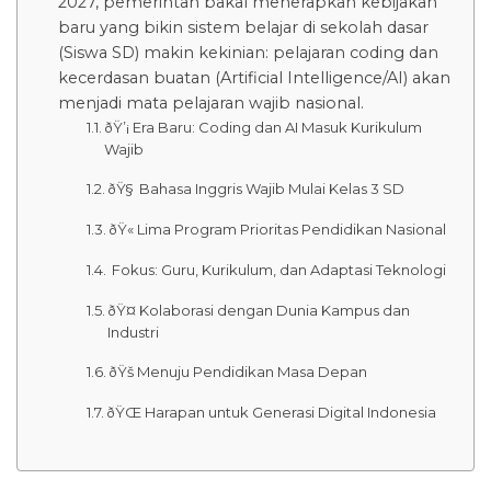
2027, pemerintah bakal menerapkan kebijakan
baru yang bikin sistem belajar di sekolah dasar
(Siswa SD) makin kekinian: pelajaran coding dan
kecerdasan buatan (Artificial Intelligence/AI) akan
menjadi mata pelajaran wajib nasional.
ðŸ’¡ Era Baru: Coding dan AI Masuk Kurikulum
Wajib
ðŸ§ Bahasa Inggris Wajib Mulai Kelas 3 SD
ðŸ« Lima Program Prioritas Pendidikan Nasional
 Fokus: Guru, Kurikulum, dan Adaptasi Teknologi
ðŸ¤ Kolaborasi dengan Dunia Kampus dan
Industri
ðŸš Menuju Pendidikan Masa Depan
ðŸŒ Harapan untuk Generasi Digital Indonesia