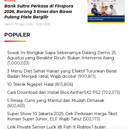
Bisnis
Bank Sultra Perkasa di Finspora
2026, Borong 5 Emas dan Bawa
Pulang Piala Bergilir
Senin, 10 Agu 2026 - 12:05 WIB
POPULER
Sosok Ini Bongkar Siapa Sebenarnya Dalang Demo 25
Agustus yang Berakhir Ricuh: Bukan Intervensi Asing
(1,000,033)
3 Menu Diet Sehat Harian yang Efektif Turunkan Berat
Badan Menjadi Ideal, Wajib dicoba!
(900,811)
10 Teknik Ngepet Halal
(813,806)
Cara Download dan Install Bios AetherSX2 PS2
(702,373)
5 Resep Cumi yang Mantul dan Mudah Dimasak
(602,453)
Super Show 10 Jakarta 2025: Cek Perkiraan Harga Tiket
Konser Super Junior, ELF Wajib Tahu!
(502,173)
Link Private Server Luck x8 Fish It Roblox 1 bulan