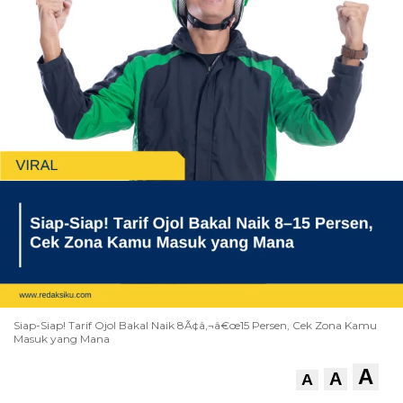
Siap-Siap! Tarif Ojol Bakal Naik 8Ã¢â‚¬â€œ15 Persen, Cek Zona Kamu
Masuk yang Mana
A
A
A