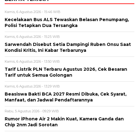
Alamat email tidak akan dipublikasikan. Kolom wajib ditandai *.
Komentar
*
Nama
*
Email
*