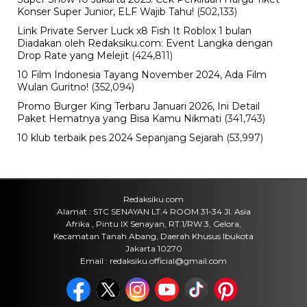
Aryna Sabalenka Tetap Jadi Sorotan,
Perjalanan Petenis Nomor Satu
Dunia di Musim 2026
Jumat, 7 Agu 2026 - 08:56 WIB
Olahraga
Cruz Azul vs Philadelphia Union: Duel
Liga MX dan MLS Berlangsung Sengit
Jumat, 7 Agu 2026 - 08:48 WIB
Olahraga
Chicago Fire vs Necaxa, Hasil
Pertandingan dan Jalannya Laga
Terbaru
Jumat, 7 Agu 2026 - 08:31 WIB
Pendidikan
Sekolah Islam Harapan Ibu, Profil,
Program Pendidikan, dan
Keunggulan Sekolah Islam Terpadu
Jumat, 7 Agu 2026 - 08:17 WIB
POPULER