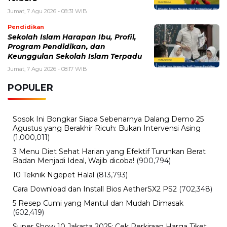
Kamis, 6 Agustus 2026 - 13:50 WIB
Tarif Listrik PLN Terbaru Agustus 2026, Cek Besaran
Tarif untuk Semua Golongan
Kamis, 6 Agustus 2026 - 13:29 WIB
Beasiswa Bakti BCA 2027 Resmi Dibuka, Cek Syarat,
Manfaat, dan Jadwal Pendaftarannya
Rabu, 5 Agustus 2026 - 09:29 WIB
Rumor iPhone Air 2 Makin Kuat, Kamera Ganda dan
Chip 2nm Jadi Sorotan
BERITA TERBARU
Hiburan
The Odyssey Christopher Nolan Jadi
Sorotan, Film Epik dengan Produksi
Terbesar
Jumat, 7 Agu 2026 - 09:37 WIB
Olahraga