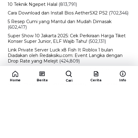
10 Teknik Ngepet Halal
(813,791)
Cara Download dan Install Bios AetherSX2 PS2
(702,346)
5 Resep Cumi yang Mantul dan Mudah Dimasak
(602,417)
Super Show 10 Jakarta 2025: Cek Perkiraan Harga Tiket
Konser Super Junior, ELF Wajib Tahu!
(502,131)
Link Private Server Luck x8 Fish It Roblox 1 bulan
Diadakan oleh Redaksiku.com: Event Langka dengan
Drop Rate yang Melejit
(424,809)
10 Film Indonesia Tayang November 2024, Ada Film
Wulan Guritno!
(352,092)
Home
Berita
Cerita
Info
Cari
Promo Burger King Terbaru Januari 2026, Ini Detail
Paket Hematnya yang Bisa Kamu Nikmati
(341,742)
10 klub terbaik pes 2024 Sepanjang Sejarah
(53,990)
Redaksiku.com
Alamat : STC SENAYAN LT.4 ROOM 31-34 Jl. Asia
Afrika , Pintu IX Senayan, RT.1/RW.3, Gelora,