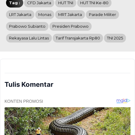
Tag :
CFD Jakarta
HUT TNI
HUT TNI Ke-80
LRT Jakarta
Monas
MRT Jakarta
Parade Militer
Prabowo Subianto
Presiden Prabowo
Rekayasa Lalu Lintas
Tarif Transjakarta Rp80
TNI 2025
Tulis Komentar