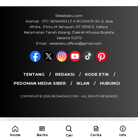
Redaksiku.com
Alamat : STC SENAYAN LT.4 ROOM 31-34 Jl. Asia
Afrika , Pintu IX Senayan, RT.1/RW.3, Gelora,
Kecamatan Tanah Abang, Daerah Khusus Ibukota
Jakarta 10270
Email : redaksiku.official@gmail.com
TENTANG
REDAKSI
KODE ETIK
PEDOMAN MEDIA SIBER
IKLAN
HUBUNGI
COPYRIGHT © 2026 REDAKSIKU.COM - ALL RIGHTS RESERVED
Home
Berita
Cerita
Info
Cari