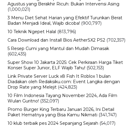
Agustus yang Berakhir Ricuh: Bukan Intervensi Asing
(1,000,021)
3 Menu Diet Sehat Harian yang Efektif Turunkan Berat
Badan Menjadi Ideal, Wajib dicoba!
(900,797)
10 Teknik Ngepet Halal
(813,796)
Cara Download dan Install Bios AetherSX2 PS2
(702,357)
5 Resep Cumi yang Mantul dan Mudah Dimasak
(602,435)
Super Show 10 Jakarta 2025: Cek Perkiraan Harga Tiket
Konser Super Junior, ELF Wajib Tahu!
(502,153)
Link Private Server Luck x8 Fish It Roblox 1 bulan
Diadakan oleh Redaksiku.com: Event Langka dengan
Drop Rate yang Melejit
(424,823)
10 Film Indonesia Tayang November 2024, Ada Film
Wulan Guritno!
(352,097)
Promo Burger King Terbaru Januari 2026, Ini Detail
Paket Hematnya yang Bisa Kamu Nikmati
(341,747)
10 klub terbaik pes 2024 Sepanjang Sejarah
(54,017)