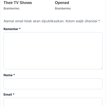
Alamat email tidak akan dipublikasikan. Kolom wajib ditandai *.
Komentar
*
Nama
*
Email
*