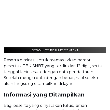
SCROLL TO RESUME CONTENT
Peserta diminta untuk memasukkan nomor
peserta UTBK-SNBT yang terdiri dari 12 digit, serta
tanggal lahir sesuai dengan data pendaftaran.
Setelah mengisi data dengan benar, hasil seleksi
akan langsung ditampilkan di layar.
Informasi yang Ditampilkan
Bagi peserta yang dinyatakan lulus, laman