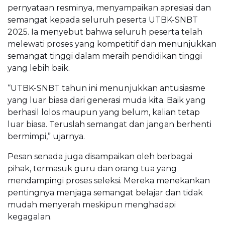
pernyataan resminya, menyampaikan apresiasi dan
semangat kepada seluruh peserta UTBK-SNBT
2025. Ia menyebut bahwa seluruh peserta telah
melewati proses yang kompetitif dan menunjukkan
semangat tinggi dalam meraih pendidikan tinggi
yang lebih baik.
“UTBK-SNBT tahun ini menunjukkan antusiasme
yang luar biasa dari generasi muda kita. Baik yang
berhasil lolos maupun yang belum, kalian tetap
luar biasa. Teruslah semangat dan jangan berhenti
bermimpi,” ujarnya.
Pesan senada juga disampaikan oleh berbagai
pihak, termasuk guru dan orang tua yang
mendampingi proses seleksi. Mereka menekankan
pentingnya menjaga semangat belajar dan tidak
mudah menyerah meskipun menghadapi
kegagalan.