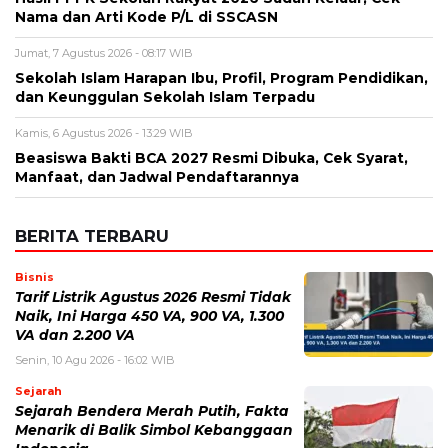
Nama dan Arti Kode P/L di SSCASN
Jumat, 7 Agustus 2026 - 08:17 WIB
Sekolah Islam Harapan Ibu, Profil, Program Pendidikan,
dan Keunggulan Sekolah Islam Terpadu
Kamis, 6 Agustus 2026 - 13:29 WIB
Beasiswa Bakti BCA 2027 Resmi Dibuka, Cek Syarat,
Manfaat, dan Jadwal Pendaftarannya
BERITA TERBARU
Bisnis
Tarif Listrik Agustus 2026 Resmi Tidak
Naik, Ini Harga 450 VA, 900 VA, 1.300
VA dan 2.200 VA
Senin, 10 Agu 2026 - 16:02 WIB
Sejarah
Sejarah Bendera Merah Putih, Fakta
Menarik di Balik Simbol Kebanggaan