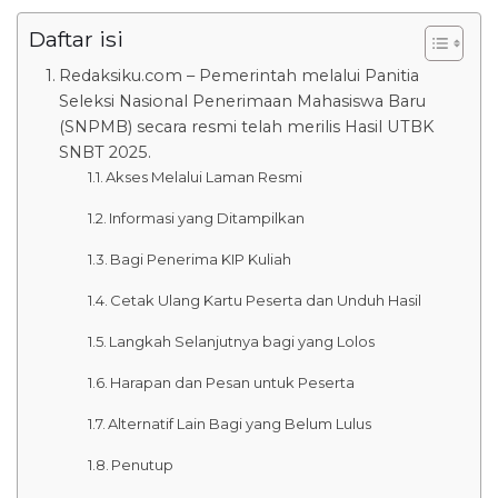
Daftar isi
Redaksiku.com – Pemerintah melalui Panitia
Seleksi Nasional Penerimaan Mahasiswa Baru
(SNPMB) secara resmi telah merilis Hasil UTBK
SNBT 2025.
Akses Melalui Laman Resmi
Informasi yang Ditampilkan
Bagi Penerima KIP Kuliah
Cetak Ulang Kartu Peserta dan Unduh Hasil
Langkah Selanjutnya bagi yang Lolos
Harapan dan Pesan untuk Peserta
Alternatif Lain Bagi yang Belum Lulus
Penutup