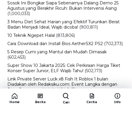
Sosok Ini Bongkar Siapa Sebenarnya Dalang Demo 25
Agustus yang Berakhir Ricuh: Bukan Intervensi Asing
(1,000,033)
3 Menu Diet Sehat Harian yang Efektif Turunkan Berat
Badan Menjadi Ideal, Wajib dicoba!
(900,811)
10 Teknik Ngepet Halal
(813,806)
Cara Download dan Install Bios AetherSX2 PS2
(702,373)
5 Resep Cumi yang Mantul dan Mudah Dimasak
(602,453)
Super Show 10 Jakarta 2025: Cek Perkiraan Harga Tiket
Konser Super Junior, ELF Wajib Tahu!
(502,173)
Link Private Server Luck x8 Fish It Roblox 1 bulan
Diadakan oleh Redaksiku.com: Event Langka dengan
Drop Rate yang Melejit
(424,843)
10 Film Indonesia Tayang November 2024, Ada Film
Home
Berita
Cerita
Info
Cari
Wulan Guritno!
(352,111)
Promo Burger King Terbaru Januari 2026, Ini Detail
Paket Hematnya yang Bisa Kamu Nikmati
(341,763)
10 klub terbaik pes 2024 Sepanjang Sejarah
(54,032)