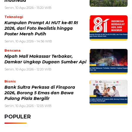
Indonesia
Senin, 10 Agu 2026 - 15:20 WIB
Teknologi
Kumpulan Prompt AI HUT ke-81 RI
2026, dari Foto Realistis hingga
Poster Merah Putih
Senin, 10 Agu 2026 - 14:56 WIB
Bencana
Nipah Mall Makassar Terbakar,
Damkar Ungkap Dugaan Sumber Api
Senin, 10 Agu 2026 - 12:20 WIB
Bisnis
Bank Sultra Perkasa di Finspora
2026, Borong 5 Emas dan Bawa
Pulang Piala Bergilir
Senin, 10 Agu 2026 - 12:05 WIB
POPULER