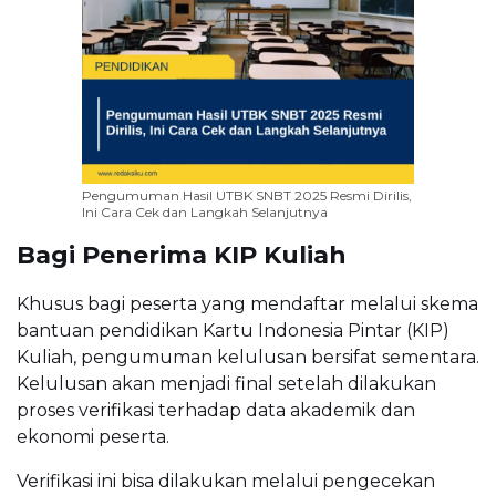
Pengumuman Hasil UTBK SNBT 2025 Resmi Dirilis,
Ini Cara Cek dan Langkah Selanjutnya
Bagi Penerima KIP Kuliah
Khusus bagi peserta yang mendaftar melalui skema
bantuan pendidikan Kartu Indonesia Pintar (KIP)
Kuliah, pengumuman kelulusan bersifat sementara.
Kelulusan akan menjadi final setelah dilakukan
proses verifikasi terhadap data akademik dan
ekonomi peserta.
Verifikasi ini bisa dilakukan melalui pengecekan