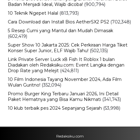
Badan Menjadi Ideal, Wajib dicoba!
(900,794)
10 Teknik Ngepet Halal
(813,793)
Cara Download dan Install Bios AetherSX2 PS2
(702,348)
5 Resep Cumi yang Mantul dan Mudah Dimasak
(602,419)
Super Show 10 Jakarta 2025: Cek Perkiraan Harga Tiket
Konser Super Junior, ELF Wajib Tahu!
(502,135)
Link Private Server Luck x8 Fish It Roblox 1 bulan
Diadakan oleh Redaksiku.com: Event Langka dengan
Drop Rate yang Melejit
(424,811)
10 Film Indonesia Tayang November 2024, Ada Film
Wulan Guritno!
(352,094)
Promo Burger King Terbaru Januari 2026, Ini Detail
Paket Hematnya yang Bisa Kamu Nikmati
(341,743)
10 klub terbaik pes 2024 Sepanjang Sejarah
(53,998)
Redaksiku.com