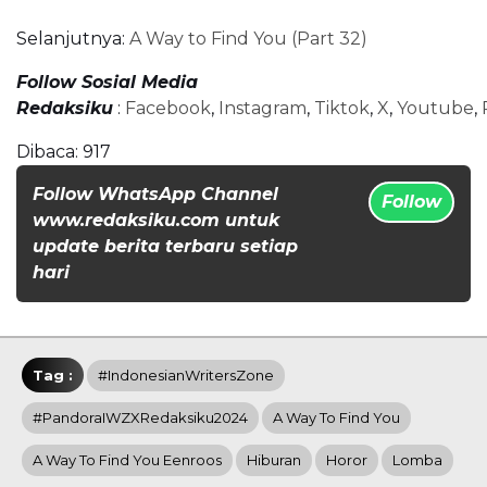
Selanjutnya:
A Way to Find You (Part 32)
Follow Sosial Media
Redaksiku
:
Facebook
,
Instagram
,
Tiktok
,
X
,
Youtube
,
Dibaca:
917
Follow WhatsApp Channel
Follow
www.redaksiku.com untuk
update berita terbaru setiap
hari
Tag :
#IndonesianWritersZone
#PandoraIWZXRedaksiku2024
A Way To Find You
A Way To Find You Eenroos
Hiburan
Horor
Lomba