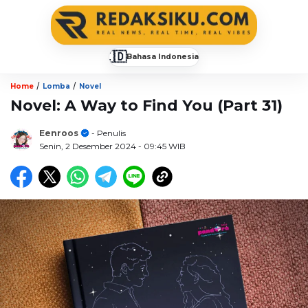
🇮🇩
Bahasa Indonesia
▼
/
/
Home
Lomba
Novel
Novel: A Way to Find You (Part 31)
Eenroos
- Penulis
Senin, 2 Desember 2024
- 09:45 WIB