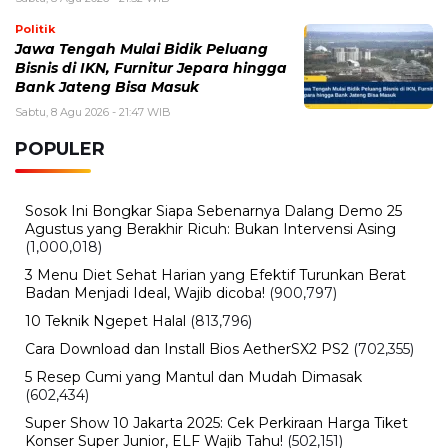
Politik
Jawa Tengah Mulai Bidik Peluang
Bisnis di IKN, Furnitur Jepara hingga
Bank Jateng Bisa Masuk
Sabtu, 8 Agu 2026 - 21:47 WIB
POPULER
Sosok Ini Bongkar Siapa Sebenarnya Dalang Demo 25
Agustus yang Berakhir Ricuh: Bukan Intervensi Asing
(1,000,018)
3 Menu Diet Sehat Harian yang Efektif Turunkan Berat
Badan Menjadi Ideal, Wajib dicoba!
(900,797)
10 Teknik Ngepet Halal
(813,796)
Cara Download dan Install Bios AetherSX2 PS2
(702,355)
5 Resep Cumi yang Mantul dan Mudah Dimasak
(602,434)
Super Show 10 Jakarta 2025: Cek Perkiraan Harga Tiket
Konser Super Junior, ELF Wajib Tahu!
(502,151)