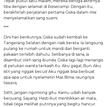
Tepat pukul satu malam, mereka bertiga akhirnya
tiba dengan selamat di
basecamp
. Dengan itu,
berakhirlah perjalanan pertama Giska dalam misi
menyelamatkan sang suami.
***
Dini hari berikutnya, Giska sudah kembali ke
Tangerang Selatan dengan naik kereta. Ia langsung
pulang ke rumah untuk mandi dan berganti
pakaian terlebih dahulu. Setibanya di sana, ia
disambut oleh sang ibunda. Giska lagi-lagi menangis
di pelukan wanita terkasih itu. Aku gagal, Bun. Aku
istri yang nggak becus! Aku nggak bisa berbuat
apa-apa untuk nyelametin Mas Bima, raungnya
histeris.
Ssttt, jangan ngomong gitu. Kamu udah banyak
berjuang, Sayang. Hesti ikut menitikkan air mata,
tidak tega melihat putrinya yang begitu hancur.