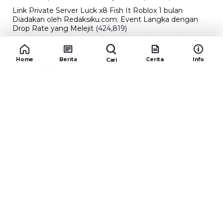
Link Private Server Luck x8 Fish It Roblox 1 bulan
Diadakan oleh Redaksiku.com: Event Langka dengan
Drop Rate yang Melejit
(424,819)
10 Film Indonesia Tayang November 2024, Ada Film
Wulan Guritno!
(352,096)
Home
Berita
Cerita
Info
Cari
Promo Burger King Terbaru Januari 2026, Ini Detail
Paket Hematnya yang Bisa Kamu Nikmati
(341,747)
10 klub terbaik pes 2024 Sepanjang Sejarah
(54,015)
Redaksiku.com
Alamat : STC SENAYAN LT.4 ROOM 31-34 Jl. Asia
Afrika , Pintu IX Senayan, RT.1/RW.3, Gelora,
Kecamatan Tanah Abang, Daerah Khusus Ibukota
Jakarta 10270
Email : redaksiku.official@gmail.com