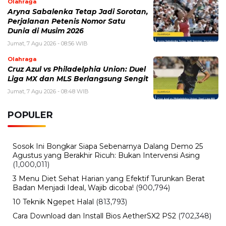
Olahraga
Aryna Sabalenka Tetap Jadi Sorotan,
Perjalanan Petenis Nomor Satu
Dunia di Musim 2026
Jumat, 7 Agu 2026 - 08:56 WIB
Olahraga
Cruz Azul vs Philadelphia Union: Duel
Liga MX dan MLS Berlangsung Sengit
Jumat, 7 Agu 2026 - 08:48 WIB
POPULER
Sosok Ini Bongkar Siapa Sebenarnya Dalang Demo 25
Agustus yang Berakhir Ricuh: Bukan Intervensi Asing
(1,000,011)
3 Menu Diet Sehat Harian yang Efektif Turunkan Berat
Badan Menjadi Ideal, Wajib dicoba!
(900,794)
10 Teknik Ngepet Halal
(813,793)
Cara Download dan Install Bios AetherSX2 PS2
(702,348)