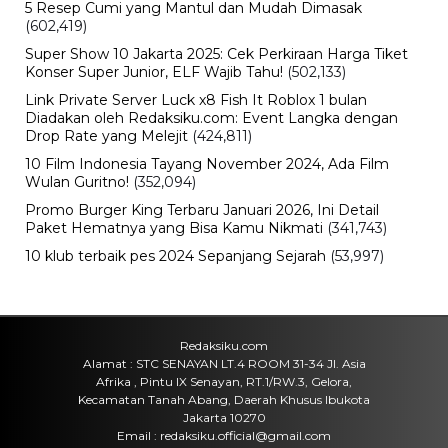
5 Resep Cumi yang Mantul dan Mudah Dimasak
(602,419)
Super Show 10 Jakarta 2025: Cek Perkiraan Harga Tiket
Konser Super Junior, ELF Wajib Tahu!
(502,133)
Link Private Server Luck x8 Fish It Roblox 1 bulan
Diadakan oleh Redaksiku.com: Event Langka dengan
Drop Rate yang Melejit
(424,811)
10 Film Indonesia Tayang November 2024, Ada Film
Wulan Guritno!
(352,094)
Promo Burger King Terbaru Januari 2026, Ini Detail
Paket Hematnya yang Bisa Kamu Nikmati
(341,743)
10 klub terbaik pes 2024 Sepanjang Sejarah
(53,997)
Redaksiku.com
Alamat : STC SENAYAN LT.4 ROOM 31-34 Jl. Asia
Afrika , Pintu IX Senayan, RT.1/RW.3, Gelora,
Kecamatan Tanah Abang, Daerah Khusus Ibukota
Jakarta 10270
Email : redaksiku.official@gmail.com