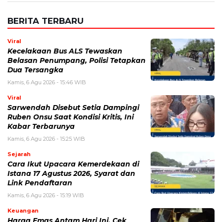
Kamis, 6 Agu 2026 - 15:46 WIB
Viral
Sarwendah Disebut Setia Dampingi
Ruben Onsu Saat Kondisi Kritis, Ini
Kabar Terbarunya
Kamis, 6 Agu 2026 - 15:25 WIB
Sejarah
Cara Ikut Upacara Kemerdekaan di
Istana 17 Agustus 2026, Syarat dan
Link Pendaftaran
Kamis, 6 Agu 2026 - 15:19 WIB
Keuangan
Harga Emas Antam Hari Ini, Cek
Pergerakan Harga Logam Mulia
Terbaru
Kamis, 6 Agu 2026 - 15:09 WIB
Sejarah
Upacara HUT RI 81 di Istana
Merdeka, Persiapan dan Rangkaian
Peringatan Kemerdekaan 2026