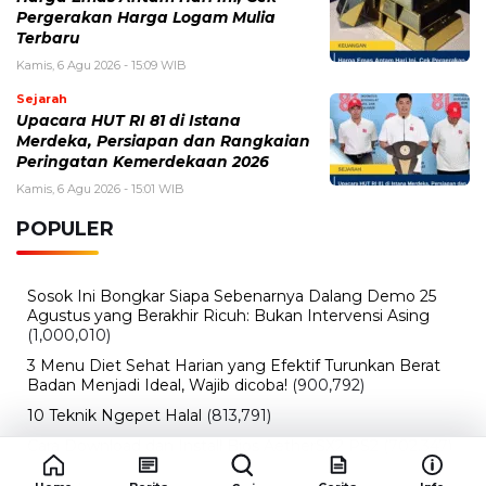
Kamis, 6 Agu 2026 - 15:01 WIB
POPULER
Sosok Ini Bongkar Siapa Sebenarnya Dalang Demo 25
Agustus yang Berakhir Ricuh: Bukan Intervensi Asing
(1,000,010)
3 Menu Diet Sehat Harian yang Efektif Turunkan Berat
Badan Menjadi Ideal, Wajib dicoba!
(900,792)
10 Teknik Ngepet Halal
(813,791)
Cara Download dan Install Bios AetherSX2 PS2
(702,347)
5 Resep Cumi yang Mantul dan Mudah Dimasak
(602,417)
Super Show 10 Jakarta 2025: Cek Perkiraan Harga Tiket
Konser Super Junior, ELF Wajib Tahu!
(502,131)
Link Private Server Luck x8 Fish It Roblox 1 bulan
Diadakan oleh Redaksiku.com: Event Langka dengan
Drop Rate yang Melejit
(424,809)
10 Film Indonesia Tayang November 2024, Ada Film