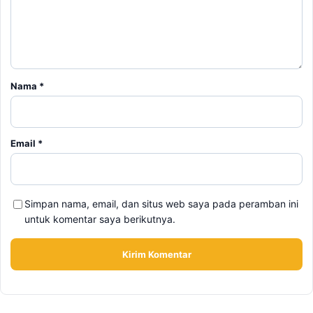
Email
*
Simpan nama, email, dan situs web saya pada peramban ini
untuk komentar saya berikutnya.
BERITA TERKAIT
Kamis, 6 Agustus 2026 - 15:19 WIB
Cara Ikut Upacara Kemerdekaan di Istana 17 Agustus
2026, Syarat dan Link Pendaftaran
Selasa, 4 Agustus 2026 - 15:20 WIB