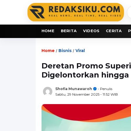
C
b
HOME
BERITA
VIDEOS
CERITA
P
Home
Bisnis
Viral
/
/
Deretan Promo Superin
Digelontorkan hingga 
Shofia Munawaroh
- Penulis
Sabtu, 29 November 2025
- 11:52 WIB