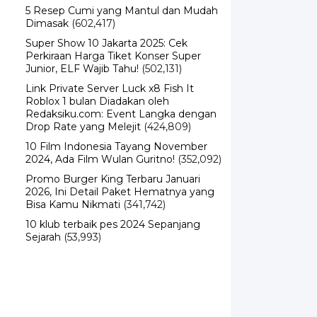
5 Resep Cumi yang Mantul dan Mudah
Dimasak
(602,417)
Super Show 10 Jakarta 2025: Cek
Perkiraan Harga Tiket Konser Super
Junior, ELF Wajib Tahu!
(502,131)
Link Private Server Luck x8 Fish It
Roblox 1 bulan Diadakan oleh
Redaksiku.com: Event Langka dengan
Drop Rate yang Melejit
(424,809)
10 Film Indonesia Tayang November
2024, Ada Film Wulan Guritno!
(352,092)
Promo Burger King Terbaru Januari
2026, Ini Detail Paket Hematnya yang
Bisa Kamu Nikmati
(341,742)
10 klub terbaik pes 2024 Sepanjang
Sejarah
(53,993)