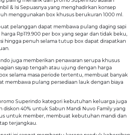
ng paling menarik dari promo Superindo adalah
bil & Isi Sepuasnya yang menghadirkan konsep
nuh menggunakan box khusus berukuran 1000 ml.
buat pelanggan dapat membawa pulang daging sapi
 harga Rp119.900 per box yang segar dan tidak beku,
iisi hingga penuh selama tutup box dapat dirapatkan
uan.
ndo juga memberikan penawaran serupa khusus
agian sayap tengah atau ujung dengan harga
 box selama masa periode tertentu, membuat banyak
at membawa pulang persediaan lauk dengan biaya
n, promo Superindo kategori kebutuhan keluarga juga
 diskon 40% untuk Sabun Mandi Nuvo Family yang
sus untuk member, membuat kebutuhan mandi dan
tap terjangkau.