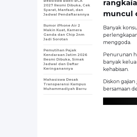
rangkaia
Beasiswa Bakti BCA
2027 Resmi Dibuka, Cek
Syarat, Manfaat, dan
muncul d
Jadwal Pendaftarannya
Rumor iPhone Air 2
Banyak konsu
Makin Kuat, Kamera
perlengkapan
Ganda dan Chip 2nm
Jadi Sorotan
menggoda.
Pemutihan Pajak
Penurunan ha
Kendaraan Jatim 2026
Resmi Dibuka, Simak
banyak keluar
Jadwal dan Daftar
Keringanannya
kehabisan.
Mahasiswa Desak
Diskon gajian
Transparansi Kampus
bersamaan de
Muhammadiyah Barru