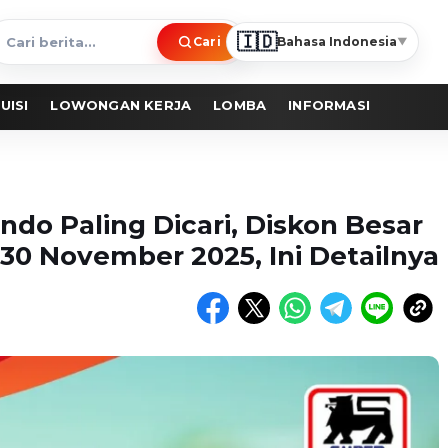
🇮🇩
Cari
Bahasa Indonesia
▼
ari
erita
UISI
LOWONGAN KERJA
LOMBA
INFORMASI
do Paling Dicari, Diskon Besar
30 November 2025, Ini Detailnya