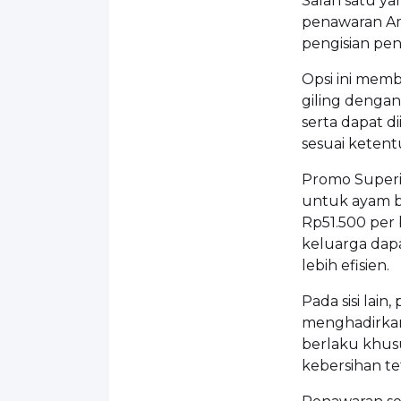
Salah satu ya
penawaran Am
pengisian pe
Opsi ini mem
giling dengan
serta dapat d
sesuai ketent
Promo Superi
untuk ayam b
Rp51.500 per
keluarga dap
lebih efisien.
Pada sisi lai
menghadirkan
berlaku khu
kebersihan te