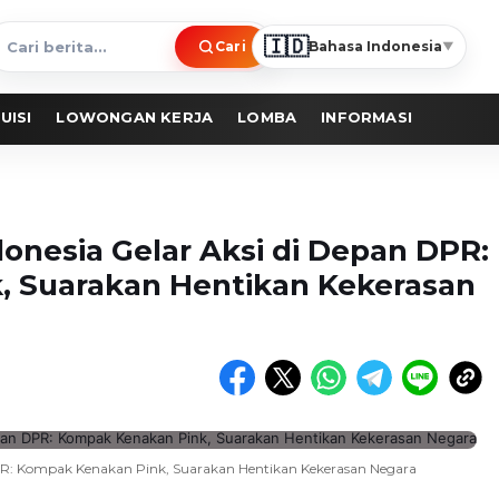
🇮🇩
Cari
Bahasa Indonesia
▼
ari
erita
UISI
LOWONGAN KERJA
LOMBA
INFORMASI
onesia Gelar Aksi di Depan DPR:
 Suarakan Hentikan Kekerasan
DPR: Kompak Kenakan Pink, Suarakan Hentikan Kekerasan Negara