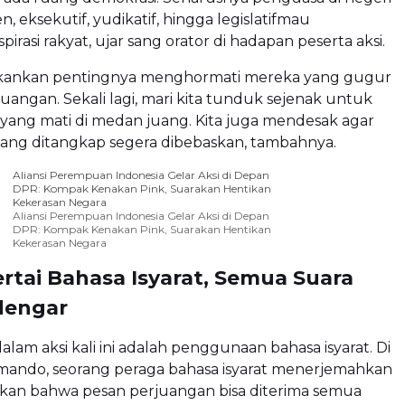
en, eksekutif, yudikatif, hingga legislatifmau
rasi rakyat, ujar sang orator di hadapan peserta aksi.
kankan pentingnya menghormati mereka yang gugur
uangan. Sekali lagi, mari kita tunduk sejenak untuk
yang mati di medan juang. Kita juga mendesak agar
ang ditangkap segera dibebaskan, tambahnya.
Aliansi Perempuan Indonesia Gelar Aksi di Depan
DPR: Kompak Kenakan Pink, Suarakan Hentikan
Kekerasan Negara
Aliansi Perempuan Indonesia Gelar Aksi di Depan
DPR: Kompak Kenakan Pink, Suarakan Hentikan
Kekerasan Negara
ertai Bahasa Isyarat, Semua Suara
dengar
dalam aksi kali ini adalah penggunaan bahasa isyarat. Di
omando, seorang peraga bahasa isyarat menerjemahkan
ikan bahwa pesan perjuangan bisa diterima semua