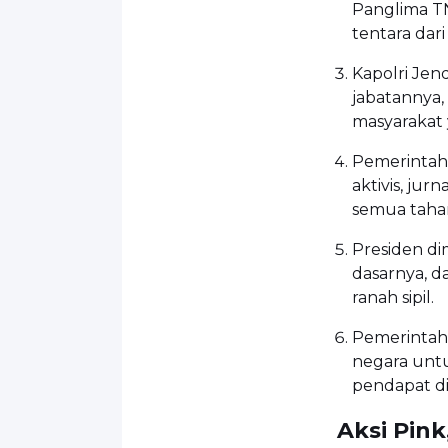
Panglima TN
tentara dari
Kapolri Jen
jabatannya,
masyarakat 
Pemerintah 
aktivis, j
semua tahan
Presiden di
dasarnya, d
ranah sipil.
Pemerintah
negara unt
pendapat d
Aksi Pink