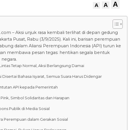
A
A
A
.com – Aksi unjuk rasa kembali terlihat di depan gedung
karta Pusat, Rabu (3/9/2025). Kali ini, barisan perempuan
abung dalam Aliansi Perempuan Indonesia (API) turun ke
gan membawa pesan tegas: hentikan segala bentuk
 negara.
 Lintas Tetap Normal, Aksi Berlangsung Damai
i Disertai Bahasa Isyarat, Semua Suara Harus Didengar
untutan API kepada Pemerintah
 Pink, Simbol Solidaritas dan Harapan
ons Publik di Media Sosial
ra Perempuan dalam Gerakan Sosial
an Damai, Bukan Hanya Perlawanan