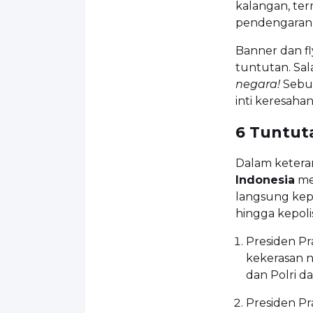
kalangan, te
pendengaran
Banner dan fl
tuntutan. Sal
negara!
Sebua
inti keresaha
6 Tuntut
Dalam ketera
Indonesia
me
langsung kepa
hingga kepoli
Presiden P
kekerasan n
dan Polri d
Presiden Pr