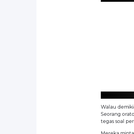
Walau demikia
Seorang orat
tegas soal pe
Mereka minta