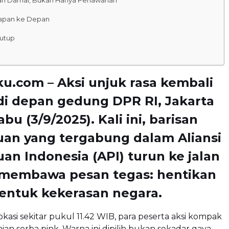
apan ke Depan
utup
u.com – Aksi unjuk rasa kembali
 di depan gedung DPR RI, Jakarta
bu (3/9/2025). Kali ini, barisan
an yang tergabung dalam
Aliansi
an Indonesia (API)
turun ke jalan
membawa pesan tegas: hentikan
entuk kekerasan negara.
okasi sekitar pukul 11.42 WIB, para peserta aksi kompak
an serba pink. Warna ini dipilih bukan sekadar gaya,