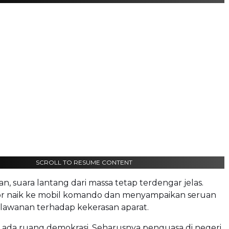
SCROLL TO RESUME CONTENT
n, suara lantang dari massa tetap terdengar jelas.
or naik ke mobil komando dan menyampaikan seruan
rlawanan terhadap kekerasan aparat.
 ada ruang demokrasi. Seharusnya penguasa di negeri