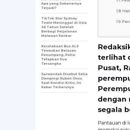
Apa yang Sebenarnya
Terjadi?
Har
TikTok Star Sydney
Pen
Towle Meninggal di Usia
26 Tahun Setelah
Berbagi Perjalanan
Melawan Kanker
Redaksik
Kecelakaan Bus ALS
Tewaskan Belasan
Penumpang, Polisi
terlihat
Tetapkan Dua
Tersangka
Pusat, Ra
Sarwendah Disebut Setia
perempu
Dampingi Ruben Onsu
Saat Kondisi Kritis, Ini
Perempu
Kabar Terbarunya
dengan 
segala b
Pantauan di l
memakai pakai