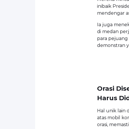
inibaik Presid
mendengar aspi
Ia juga mene
di medan perj
para pejuang 
demonstran y
Orasi Dis
Harus Di
Hal unik lain 
atas mobil k
orasi, memast