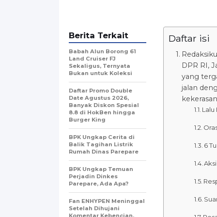
Berita Terkait
Daftar isi
Babah Alun Borong 61
Redaksiku
Land Cruiser FJ
DPR RI, Ja
Sekaligus, Ternyata
Bukan untuk Koleksi
yang terg
jalan den
Daftar Promo Double
Date Agustus 2026,
kekerasan
Banyak Diskon Spesial
Lalu
8.8 di HokBen hingga
Burger King ‎
Oras
BPK Ungkap Cerita di
Balik Tagihan Listrik
6 T
Rumah Dinas Parepare
Aksi
BPK Ungkap Temuan
Perjadin Dinkes
Resp
Parepare, Ada Apa?
Sua
Fan ENHYPEN Meninggal
Setelah Dihujani
Komentar Kebencian,
Pes