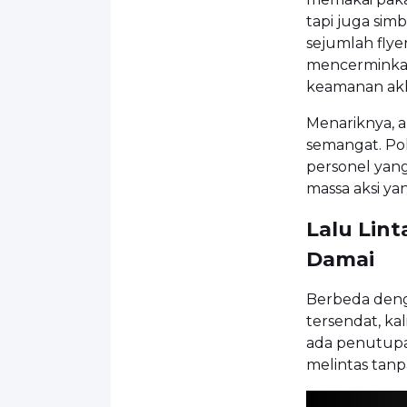
tapi juga sim
sejumlah flye
mencerminkan 
keamanan akhi
Menariknya, a
semangat. Pol
personel yan
massa aksi y
Lalu Lin
Damai
Berbeda deng
tersendat, ka
ada penutupan
melintas tanp