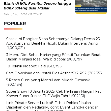
Sabtu, 8 Agustus 2026 - 09:06 WIB
30 Tahun Tanpa Gelar! Timnas Indonesia Kembali
Gagal Juara Piala AFF Usai Ditahan Singapura
Sabtu, 8 Agustus 2026 - 08:45 WIB
Pendaftaran Indomaret Run 2026 Dibuka Hari Ini,
Siapkan 10.000 Slot untuk 5K hingga Half Marathon
BERITA TERBARU
Viral
Terekam CCTV, 4 Pencuri Kabel
Penangkal Petir TVRI Diringkus,
Kerugian Rp80 Juta
Sabtu, 8 Agu 2026 - 22:27 WIB
Keuangan
Emas Antam Melonjak Lagi! Harga 1
Gram Nyaris Rp2,7 Juta, Buyback
Naik Rp50 Ribu
Sabtu, 8 Agu 2026 - 22:09 WIB