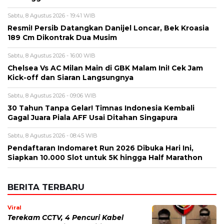
Alamat email tidak akan dipublikasikan. Kolom wajib ditandai *.
Komentar
*
Nama
*
Email
*
Simpan nama, email, dan situs web saya pada peramban ini