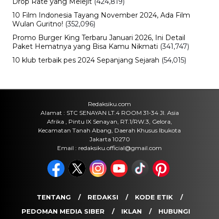
Teknologi
Redmi 17 Resmi Meluncur, Baterai
7.500 mAh dan Bisa Jadi Power
Bank, Harganya Mulai Rp2 Jutaan
Sabtu, 8 Agu 2026 - 21:59 WIB
Politik
Prabowo Ultimatum Gubernur
hingga Kades: Tak Bisa Bangun
Jembatan, Presiden Turun Tangan
Sabtu, 8 Agu 2026 - 21:52 WIB
Politik
Jawa Tengah Mulai Bidik Peluang
Bisnis di IKN, Furnitur Jepara hingga
Bank Jateng Bisa Masuk
Sabtu, 8 Agu 2026 - 21:47 WIB
POPULER
Sosok Ini Bongkar Siapa Sebenarnya Dalang Demo 25
Agustus yang Berakhir Ricuh: Bukan Intervensi Asing