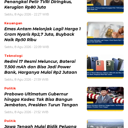
untuk komentar saya berikutnya.
BERITA TERKAIT
Sabtu, 8 Agustus 2026 - 20:40 WIB
Kabar Duka Lionel Messi, Sang Ayah Jorge Messi
Meninggal Dunia di Rosario
Sabtu, 8 Agustus 2026 - 19:41 WIB
Resmi! Persib Datangkan Danijel Loncar, Bek Kroasia
189 Cm Dikontrak Dua Musim
Sabtu, 8 Agustus 2026 - 16:00 WIB
Chelsea Vs AC Milan Main di GBK Malam Ini! Cek Jam
Kick-off dan Siaran Langsungnya