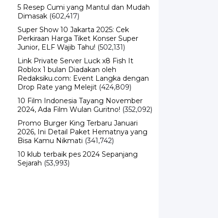
5 Resep Cumi yang Mantul dan Mudah
Dimasak
(602,417)
Super Show 10 Jakarta 2025: Cek
Perkiraan Harga Tiket Konser Super
Junior, ELF Wajib Tahu!
(502,131)
Link Private Server Luck x8 Fish It
Roblox 1 bulan Diadakan oleh
Redaksiku.com: Event Langka dengan
Drop Rate yang Melejit
(424,809)
10 Film Indonesia Tayang November
2024, Ada Film Wulan Guritno!
(352,092)
Promo Burger King Terbaru Januari
2026, Ini Detail Paket Hematnya yang
Bisa Kamu Nikmati
(341,742)
10 klub terbaik pes 2024 Sepanjang
Sejarah
(53,993)