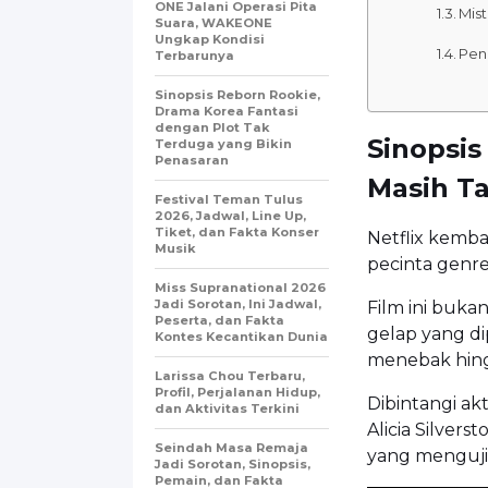
ONE Jalani Operasi Pita
Mis
Suara, WAKEONE
Ungkap Kondisi
Pen
Terbarunya
Sinopsis Reborn Rookie,
Drama Korea Fantasi
dengan Plot Tak
Sinopsis
Terduga yang Bikin
Penasaran
Masih Ta
Festival Teman Tulus
2026, Jadwal, Line Up,
Tiket, dan Fakta Konser
Netflix kemb
Musik
pecinta genre 
Miss Supranational 2026
Jadi Sorotan, Ini Jadwal,
Film ini bukan
Peserta, dan Fakta
gelap yang di
Kontes Kecantikan Dunia
menebak hing
Larissa Chou Terbaru,
Profil, Perjalanan Hidup,
Dibintangi ak
dan Aktivitas Terkini
Alicia Silvers
Seindah Masa Remaja
yang menguji 
Jadi Sorotan, Sinopsis,
Pemain, dan Fakta