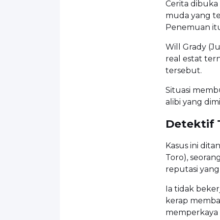
Cerita dibuk
muda yang tew
Penemuan itu 
Will Grady (Ju
real estat t
tersebut.
Situasi memb
alibi yang di
Detektif
Kasus ini dita
Toro), seoran
reputasi yang 
Ia tidak beker
kerap memba
memperkaya p