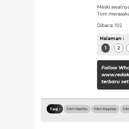
Meski awalnya
Tom merasaka
Dibaca:
102
Halaman :
1
2
Follow Wh
www.redaks
terbaru set
Tag :
Film Netflix
Film Reptile
Fil