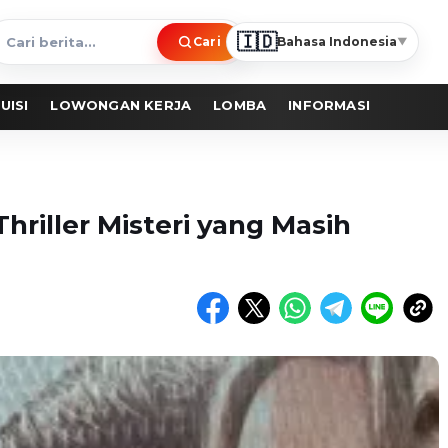
🇮🇩
Cari
Bahasa Indonesia
▼
ari
erita
UISI
LOWONGAN KERJA
LOMBA
INFORMASI
Thriller Misteri yang Masih