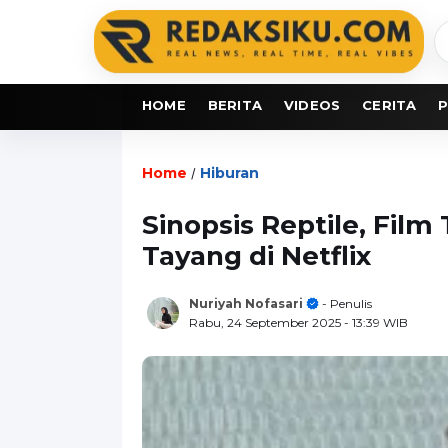
C
b
HOME
BERITA
VIDEOS
CERITA
P
Home
Hiburan
/
Sinopsis Reptile, Film 
Tayang di Netflix
Nuriyah Nofasari
- Penulis
Rabu, 24 September 2025
- 13:39 WIB