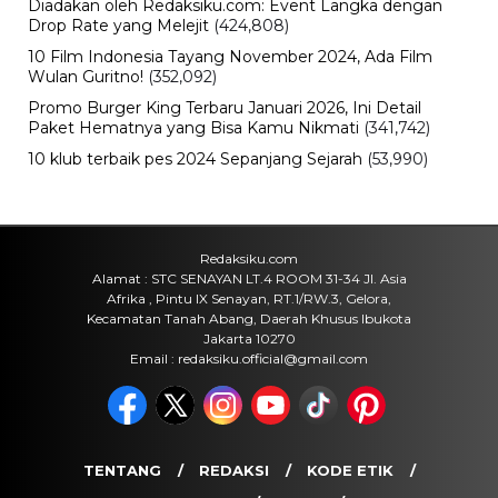
Rabu, 5 Agu 2026 - 08:48 WIB
Viral
Mahasiswa Desak Transparansi
Kampus Muhammadiyah Barru
Rabu, 5 Agu 2026 - 07:26 WIB
Internasional
Rotasi Jabatan di Polres Barru,
Sejumlah Perwira Dapat Amanah
Baru
Rabu, 5 Agu 2026 - 05:10 WIB
Viral
Nah Lho! Temuan BPK, Dishub
Parepare Sebut Sudah Diperbaiki
Rabu, 5 Agu 2026 - 05:01 WIB
POPULER
Sosok Ini Bongkar Siapa Sebenarnya Dalang Demo 25