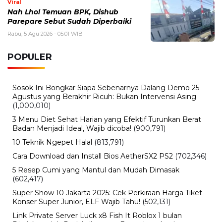
Kondisi Terkini
Minggu, 2 Agustus 2026 - 11:18 WIB
Pemdes Libureng Bersama KKN Unhas Wujudkan TPU
Bersih, Nyaman, dan Asri
Minggu, 2 Agustus 2026 - 09:00 WIB
Edukasi Door to Door, Polsek Pujananting Perkuat
Pencegahan Karhutla
BERITA TERBARU
Teknologi
Rumor iPhone Air 2 Makin Kuat,
Kamera Ganda dan Chip 2nm Jadi
Sorotan
Rabu, 5 Agu 2026 - 09:29 WIB
Otomotif
Pemutihan Pajak Kendaraan Jatim
2026 Resmi Dibuka, Simak Jadwal
dan Daftar Keringanannya