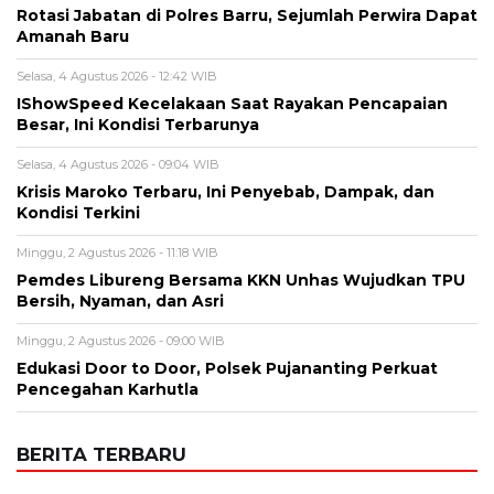
Alamat email tidak akan dipublikasikan. Kolom wajib ditandai *.
Komentar
*
Nama
*
Email
*