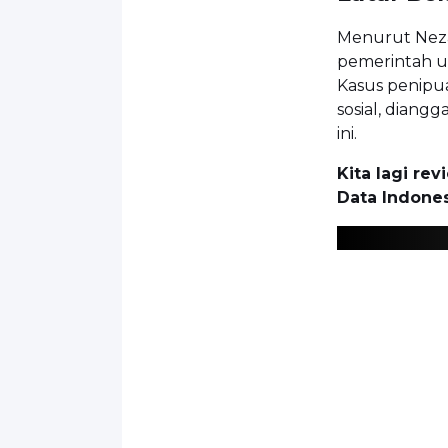
Menurut Nezar
pemerintah u
Kasus penipu
sosial, diang
ini.
Kita lagi re
Data Indone