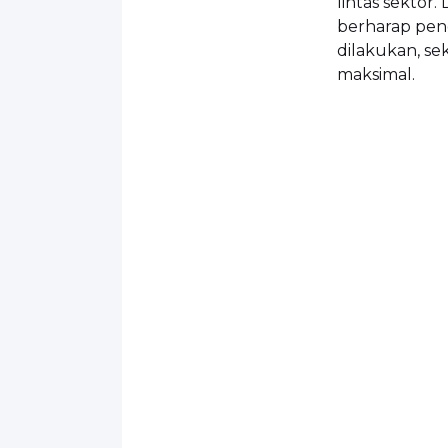
lintas sektor
berharap peng
dilakukan, s
maksimal.