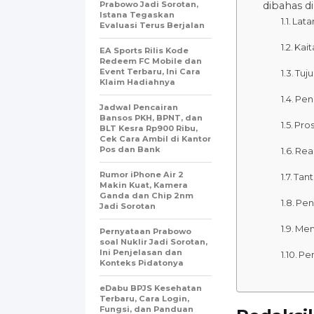
Prabowo Jadi Sorotan,
dibahas d
Istana Tegaskan
Lata
Evaluasi Terus Berjalan
Kai
EA Sports Rilis Kode
Redeem FC Mobile dan
Event Terbaru, Ini Cara
Tuj
Klaim Hadiahnya
Pen
Jadwal Pencairan
Bansos PKH, BPNT, dan
Pros
BLT Kesra Rp900 Ribu,
Cek Cara Ambil di Kantor
Pos dan Bank
Reak
Rumor iPhone Air 2
Tan
Makin Kuat, Kamera
Ganda dan Chip 2nm
Pen
Jadi Sorotan
Men
Pernyataan Prabowo
soal Nuklir Jadi Sorotan,
Ini Penjelasan dan
Pe
Konteks Pidatonya
eDabu BPJS Kesehatan
Terbaru, Cara Login,
Fungsi, dan Panduan