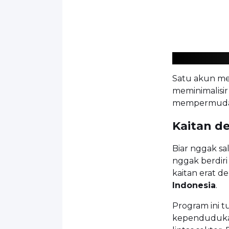
Satu akun med
meminimalisi
mempermuda
Kaitan d
Biar nggak s
nggak berdiri
kaitan erat 
Indonesia
.
Program ini 
kependudukan 