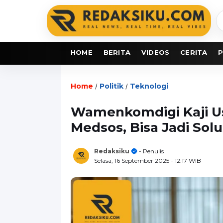
C
b
HOME
BERITA
VIDEOS
CERITA
P
Home
Politik
Teknologi
/
/
Wamenkomdigi Kaji Us
Medsos, Bisa Jadi Solu
Redaksiku
- Penulis
Selasa, 16 September 2025
- 12:17 WIB