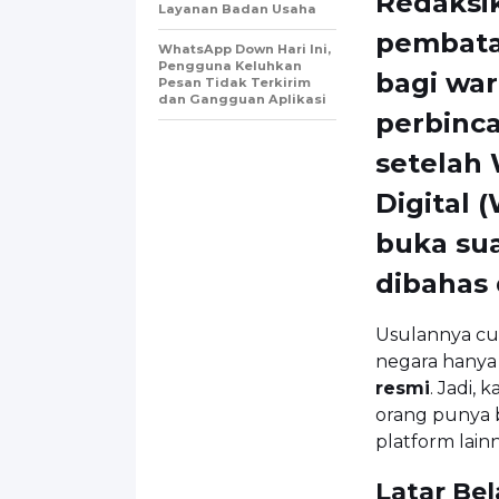
Redaksi
Layanan Badan Usaha
pembata
WhatsApp Down Hari Ini,
Pengguna Keluhkan
bagi war
Pesan Tidak Terkirim
dan Gangguan Aplikasi
perbinca
setelah
Digital 
buka sua
dibahas 
Usulannya cu
negara hanya
resmi
. Jadi, 
orang punya b
platform lain
Latar Be