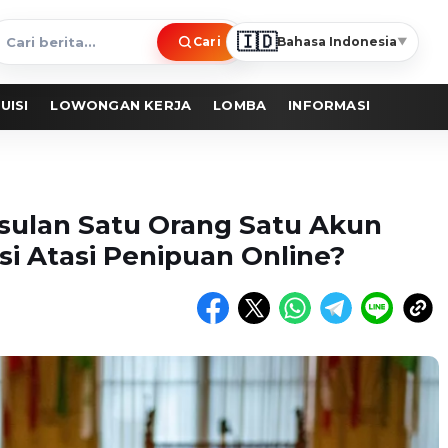
🇮🇩
Cari
Bahasa Indonesia
▼
ari
erita
UISI
LOWONGAN KERJA
LOMBA
INFORMASI
ulan Satu Orang Satu Akun
si Atasi Penipuan Online?