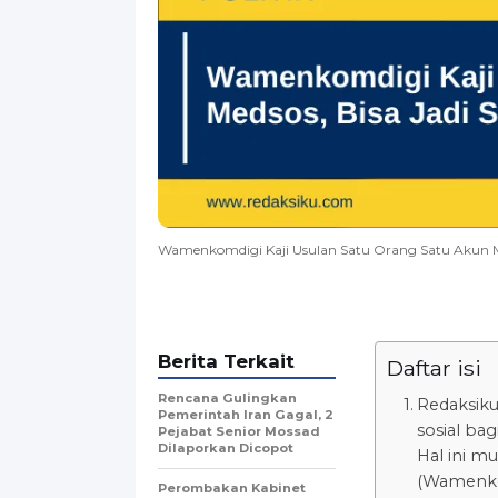
Wamenkomdigi Kaji Usulan Satu Orang Satu Akun Med
Berita Terkait
Daftar isi
Rencana Gulingkan
Redaksik
Pemerintah Iran Gagal, 2
sosial ba
Pejabat Senior Mossad
Dilaporkan Dicopot
Hal ini m
(Wamenkom
Perombakan Kabinet