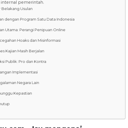
i internal pemerintah.
r Belakang Usulan
tan dengan Program Satu Data Indonesia
uan Utama: Perangi Penipuan Online
cegahan Hoaks dan Misinformasi
es Kajian Masih Berjalan
si Publik: Pro dan Kontra
tangan Implementasi
galaman Negara Lain
unggu Kepastian
nutup