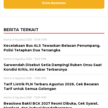
Alamat email tidak akan dipublikasikan. Kolom wajib ditandai *.
Komentar
*