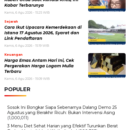
Kecelakaan Bus ALS Tewaskan Belasan Penumpang,
Polisi Tetapkan Dua Tersangka
Kamis, 6 Agustus 2026 - 15:25 WIB
Sarwendah Disebut Setia Dampingi Ruben Onsu Saat
Kondisi Kritis, Ini Kabar Terbarunya
Kamis, 6 Agustus 2026 - 13:50 WIB
Tarif Listrik PLN Terbaru Agustus 2026, Cek Besaran
Tarif untuk Semua Golongan
Kamis, 6 Agustus 2026 - 13:29 WIB
Beasiswa Bakti BCA 2027 Resmi Dibuka, Cek Syarat,
Manfaat, dan Jadwal Pendaftarannya
Rabu, 5 Agustus 2026 - 09:29 WIB
Rumor iPhone Air 2 Makin Kuat, Kamera Ganda dan
Chip 2nm Jadi Sorotan
BERITA TERBARU
Internasional