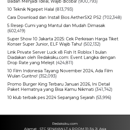
Sertijab Polres Barru, Kapolres
Dorong Pelayanan kepada
Masyarakat
Kamis, 6 Agu 2026 - 21:17 WIB
Viral
Kecelakaan Bus ALS Tewaskan
Belasan Penumpang, Polisi Tetapkan
Dua Tersangka
Kamis, 6 Agu 2026 - 15:46 WIB
Viral
Sarwendah Disebut Setia Dampingi
Ruben Onsu Saat Kondisi Kritis, Ini
Kabar Terbarunya
Kamis, 6 Agu 2026 - 15:25 WIB
Sejarah
Cara Ikut Upacara Kemerdekaan di
Istana 17 Agustus 2026, Syarat dan
Link Pendaftaran
Kamis, 6 Agu 2026 - 15:19 WIB