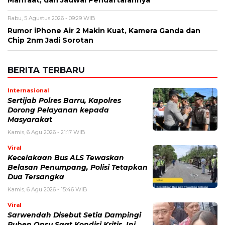
Nama
*
Email
*
Simpan nama, email, dan situs web saya pada peramban ini
untuk komentar saya berikutnya.
BERITA TERKAIT
Kamis, 6 Agustus 2026 - 15:46 WIB