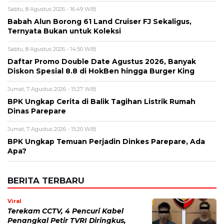
Diskon Spesial 8.8 di HokBen hingga Burger King ‎
Jumat, 7 Agustus 2026 - 15:27 WIB
BPK Ungkap Cerita di Balik Tagihan Listrik Rumah
Dinas Parepare
Jumat, 7 Agustus 2026 - 15:20 WIB
BPK Ungkap Temuan Perjadin Dinkes Parepare, Ada
Apa?
BERITA TERBARU
Viral
Terekam CCTV, 4 Pencuri Kabel
Penangkal Petir TVRI Diringkus,
Kerugian Rp80 Juta
Sabtu, 8 Agu 2026 - 22:27 WIB
Keuangan
Emas Antam Melonjak Lagi! Harga 1
Gram Nyaris Rp2,7 Juta, Buyback
Naik Rp50 Ribu