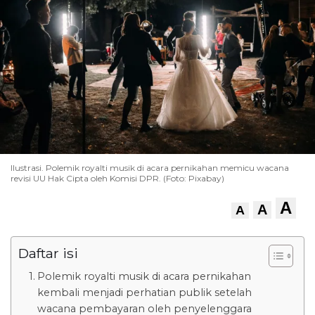
Ilustrasi. Polemik royalti musik di acara pernikahan memicu wacana
revisi UU Hak Cipta oleh Komisi DPR. (Foto: Pixabay)
A
A
A
Daftar isi
Polemik royalti musik di acara pernikahan
kembali menjadi perhatian publik setelah
wacana pembayaran oleh penyelenggara