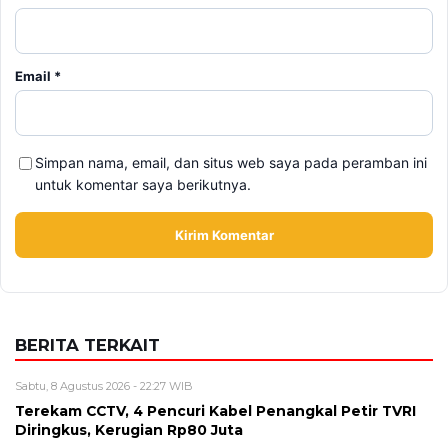
Simpan nama, email, dan situs web saya pada peramban ini
untuk komentar saya berikutnya.
BERITA TERKAIT
Sabtu, 8 Agustus 2026 - 22:27 WIB
Terekam CCTV, 4 Pencuri Kabel Penangkal Petir TVRI
Diringkus, Kerugian Rp80 Juta
Sabtu, 8 Agustus 2026 - 16:49 WIB
Babah Alun Borong 61 Land Cruiser FJ Sekaligus,
Ternyata Bukan untuk Koleksi
Sabtu, 8 Agustus 2026 - 14:50 WIB
Daftar Promo Double Date Agustus 2026, Banyak