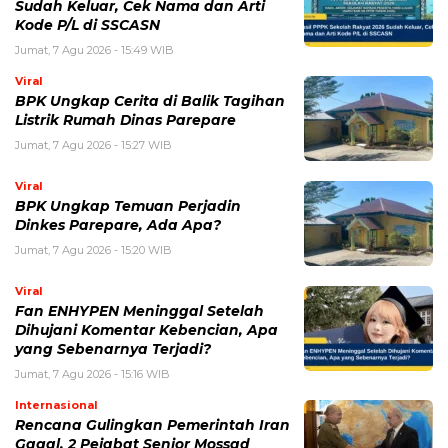
Jumat, 7 Agu 2026 - 15:27 WIB
Viral
BPK Ungkap Temuan Perjadin
Dinkes Parepare, Ada Apa?
Jumat, 7 Agu 2026 - 15:20 WIB
Viral
Fan ENHYPEN Meninggal Setelah
Dihujani Komentar Kebencian, Apa
yang Sebenarnya Terjadi?
Jumat, 7 Agu 2026 - 15:16 WIB
Internasional
Rencana Gulingkan Pemerintah Iran
Gagal, 2 Pejabat Senior Mossad
Dilaporkan Dicopot
Jumat, 7 Agu 2026 - 14:56 WIB
POPULER
Sosok Ini Bongkar Siapa Sebenarnya Dalang Demo 25