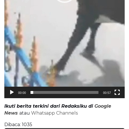
00:00
00:57
Ikuti berita terkini dari Redaksiku
di
Google
New
s
atau
Whatsapp Channels
Dibaca:
1035