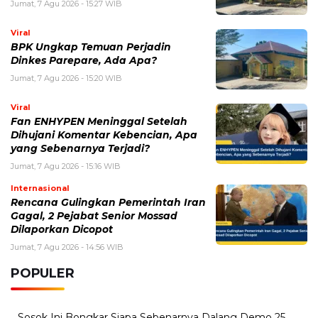
Viral
Fan ENHYPEN Meninggal Setelah
Dihujani Komentar Kebencian, Apa
yang Sebenarnya Terjadi?
Jumat, 7 Agu 2026 - 15:16 WIB
Internasional
Rencana Gulingkan Pemerintah Iran
Gagal, 2 Pejabat Senior Mossad
Dilaporkan Dicopot
Jumat, 7 Agu 2026 - 14:56 WIB
POPULER
Sosok Ini Bongkar Siapa Sebenarnya Dalang Demo 25
Agustus yang Berakhir Ricuh: Bukan Intervensi Asing
(1,000,012)
3 Menu Diet Sehat Harian yang Efektif Turunkan Berat
Badan Menjadi Ideal, Wajib dicoba!
(900,797)
10 Teknik Ngepet Halal
(813,796)
Cara Download dan Install Bios AetherSX2 PS2
(702,348)