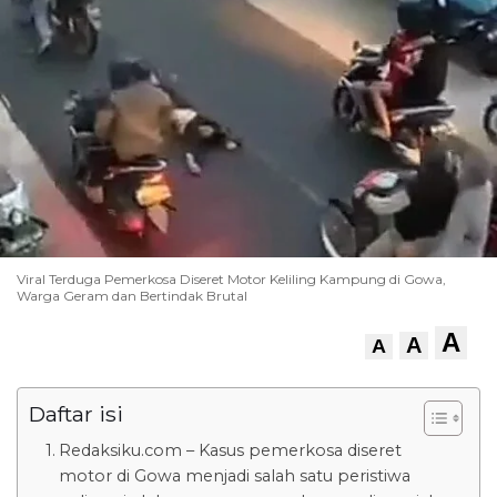
Viral Terduga Pemerkosa Diseret Motor Keliling Kampung di Gowa,
Warga Geram dan Bertindak Brutal
A
A
A
Daftar isi
Redaksiku.com – Kasus pemerkosa diseret
motor di Gowa menjadi salah satu peristiwa