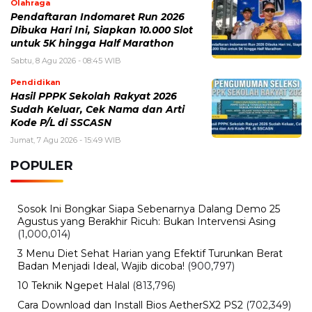
Olahraga
Pendaftaran Indomaret Run 2026
Dibuka Hari Ini, Siapkan 10.000 Slot
untuk 5K hingga Half Marathon
Sabtu, 8 Agu 2026 - 08:45 WIB
Pendidikan
Hasil PPPK Sekolah Rakyat 2026
Sudah Keluar, Cek Nama dan Arti
Kode P/L di SSCASN
Jumat, 7 Agu 2026 - 15:49 WIB
POPULER
Sosok Ini Bongkar Siapa Sebenarnya Dalang Demo 25
Agustus yang Berakhir Ricuh: Bukan Intervensi Asing
(1,000,014)
3 Menu Diet Sehat Harian yang Efektif Turunkan Berat
Badan Menjadi Ideal, Wajib dicoba!
(900,797)
10 Teknik Ngepet Halal
(813,796)
Cara Download dan Install Bios AetherSX2 PS2
(702,349)