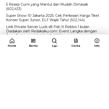
5 Resep Cumi yang Mantul dan Mudah Dimasak
(602,433)
Super Show 10 Jakarta 2025: Cek Perkiraan Harga Tiket
Konser Super Junior, ELF Wajib Tahu!
(502,144)
Link Private Server Luck x8 Fish It Roblox 1 bulan
Diadakan oleh Redaksiku.com: Event Langka dengan
Drop Rate yang Melejit
(424,819)
10 Film Indonesia Tayang November 2024, Ada Film
Home
Berita
Cerita
Info
Cari
Wulan Guritno!
(352,096)
Promo Burger King Terbaru Januari 2026, Ini Detail
Paket Hematnya yang Bisa Kamu Nikmati
(341,747)
10 klub terbaik pes 2024 Sepanjang Sejarah
(54,012)
Redaksiku.com
Alamat : STC SENAYAN LT.4 ROOM 31-34 Jl. Asia
Afrika , Pintu IX Senayan, RT.1/RW.3, Gelora,
Kecamatan Tanah Abang, Daerah Khusus Ibukota
Jakarta 10270
Email : redaksiku.official@gmail.com