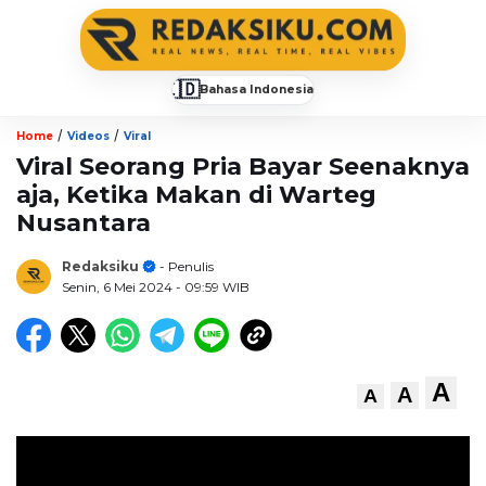
🇮🇩
Bahasa Indonesia
▼
/
/
Home
Videos
Viral
Viral Seorang Pria Bayar Seenaknya
aja, Ketika Makan di Warteg
Nusantara
Redaksiku
- Penulis
Senin, 6 Mei 2024
- 09:59 WIB
A
A
A