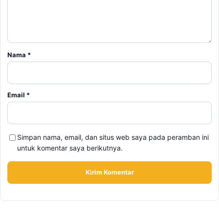
Email
*
Simpan nama, email, dan situs web saya pada peramban ini
untuk komentar saya berikutnya.
BERITA TERKAIT
Senin, 10 Agustus 2026 - 10:00 WIB
Daftar Promo Spesial Kemerdekaan Agustus 2026,
Cocok untuk Nongkrong dan Makan Rame-Rame
Minggu, 9 Agustus 2026 - 15:15 WIB