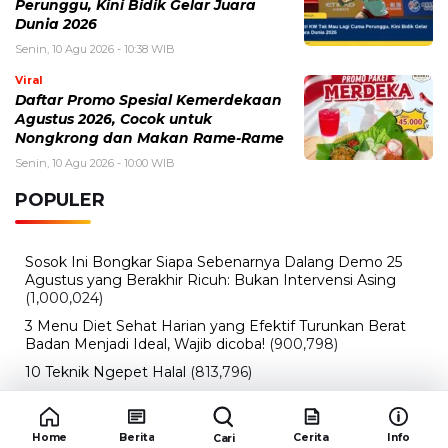
Senin, 10 Agu 2026 - 10:00 WIB
POPULER
Sosok Ini Bongkar Siapa Sebenarnya Dalang Demo 25
Agustus yang Berakhir Ricuh: Bukan Intervensi Asing
(1,000,024)
3 Menu Diet Sehat Harian yang Efektif Turunkan Berat
Badan Menjadi Ideal, Wajib dicoba!
(900,798)
10 Teknik Ngepet Halal
(813,796)
Cara Download dan Install Bios AetherSX2 PS2
(702,361)
5 Resep Cumi yang Mantul dan Mudah Dimasak
(602,438)
Super Show 10 Jakarta 2025: Cek Perkiraan Harga Tiket
Konser Super Junior, ELF Wajib Tahu!
(502,166)
Link Private Server Luck x8 Fish It Roblox 1 bulan
Diadakan oleh Redaksiku.com: Event Langka dengan
Drop Rate yang Melejit
(424,831)
Home
Berita
Cerita
Info
Cari
10 Film Indonesia Tayang November 2024, Ada Film