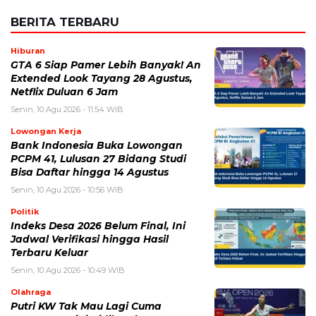
Senin, 10 Agu 2026 - 11:54 WIB
Lowongan Kerja
Bank Indonesia Buka Lowongan
PCPM 41, Lulusan 27 Bidang Studi
Bisa Daftar hingga 14 Agustus
Senin, 10 Agu 2026 - 10:56 WIB
Politik
Indeks Desa 2026 Belum Final, Ini
Jadwal Verifikasi hingga Hasil
Terbaru Keluar
Senin, 10 Agu 2026 - 10:49 WIB
Olahraga
Putri KW Tak Mau Lagi Cuma
Perunggu, Kini Bidik Gelar Juara
Dunia 2026
Senin, 10 Agu 2026 - 10:38 WIB
Viral
Daftar Promo Spesial Kemerdekaan
Agustus 2026, Cocok untuk
Nongkrong dan Makan Rame-Rame