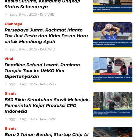
Minggu, 9 Agu 2026 - 15:08 WIB
Viral
Deadline Refund Lewat, Jaminan
Tampia Tour ke UMKO Kini
Dipertanyakan
Minggu, 9 Agu 2026 - 14:57 WIB
Bisnis
B50 Bikin Kebutuhan Sawit Melonjak,
Pemerintah Kejar Produksi CPO
Indonesia
Minggu, 9 Agu 2026 - 14:42 WIB
Bisnis
Baru 2 Tahun Berdiri, Startup Chip AI
OLIX Kini Bernilai Rp60 Triliun
Minggu, 9 Agu 2026 - 14:14 WIB
POPULER