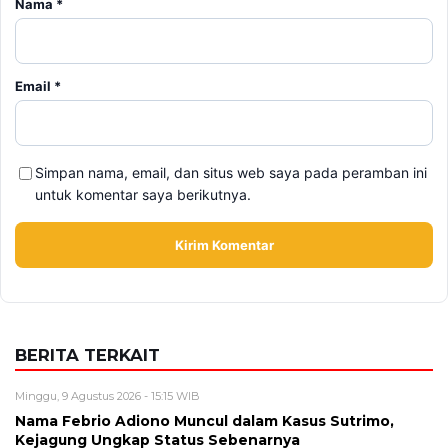
Simpan nama, email, dan situs web saya pada peramban ini
untuk komentar saya berikutnya.
BERITA TERKAIT
Minggu, 9 Agustus 2026 - 15:15 WIB
Nama Febrio Adiono Muncul dalam Kasus Sutrimo,
Kejagung Ungkap Status Sebenarnya
Minggu, 9 Agustus 2026 - 14:57 WIB
Deadline Refund Lewat, Jaminan Tampia Tour ke
UMKO Kini Dipertanyakan
Sabtu, 8 Agustus 2026 - 22:27 WIB
Terekam CCTV, 4 Pencuri Kabel Penangkal Petir TVRI