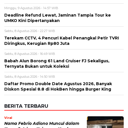
Diringkus, Kerugian Rp80 Juta
Sabtu, 8 Agustus 2026 - 16:49 WIB
Babah Alun Borong 61 Land Cruiser FJ Sekaligus,
Ternyata Bukan untuk Koleksi
Sabtu, 8 Agustus 2026 - 14:50 WIB
Daftar Promo Double Date Agustus 2026, Banyak
Diskon Spesial 8.8 di HokBen hingga Burger King ‎
BERITA TERBARU
Viral
Nama Febrio Adiono Muncul dalam
Kasus Sutrimo, Kejagung Ungkap
Status Sebenarnya
Minggu, 9 Agu 2026 - 15:15 WIB
Olahraga
Persebaya Juara, Rachmat Irianto
Tak Ikut Pesta dan Kirim Pesan Haru
untuk Mendiang Ayah