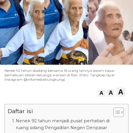
Nenek 92 tahun disidang bersama 16 orang lainnya dalam kasus
pemalsuan silsilah keluarga warisan di Bali. (Foto: Tangkap layar
Instagram @infomediaklungkung)
A
A
A
Daftar isi
Nenek 92 tahun menjadi pusat perhatian di
ruang sidang Pengadilan Negeri Denpasar