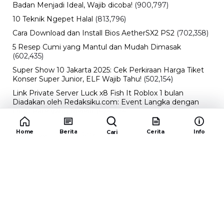
Badan Menjadi Ideal, Wajib dicoba!
(900,797)
10 Teknik Ngepet Halal
(813,796)
Cara Download dan Install Bios AetherSX2 PS2
(702,358)
5 Resep Cumi yang Mantul dan Mudah Dimasak
(602,435)
Super Show 10 Jakarta 2025: Cek Perkiraan Harga Tiket
Konser Super Junior, ELF Wajib Tahu!
(502,154)
Link Private Server Luck x8 Fish It Roblox 1 bulan
Diadakan oleh Redaksiku.com: Event Langka dengan
Drop Rate yang Melejit
(424,824)
10 Film Indonesia Tayang November 2024, Ada Film
Home
Berita
Cerita
Info
Cari
Wulan Guritno!
(352,097)
Promo Burger King Terbaru Januari 2026, Ini Detail
Paket Hematnya yang Bisa Kamu Nikmati
(341,748)
10 klub terbaik pes 2024 Sepanjang Sejarah
(54,017)
Redaksiku.com