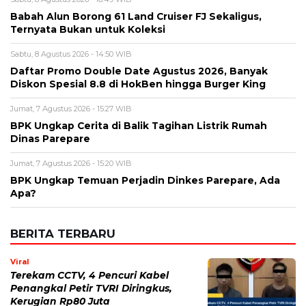
Diskon Spesial 8.8 di HokBen hingga Burger King ‎
Jumat, 7 Agustus 2026 - 15:27 WIB
BPK Ungkap Cerita di Balik Tagihan Listrik Rumah
Dinas Parepare
Jumat, 7 Agustus 2026 - 15:20 WIB
BPK Ungkap Temuan Perjadin Dinkes Parepare, Ada
Apa?
BERITA TERBARU
Viral
Terekam CCTV, 4 Pencuri Kabel
Penangkal Petir TVRI Diringkus,
Kerugian Rp80 Juta
Sabtu, 8 Agu 2026 - 22:27 WIB
Keuangan
Emas Antam Melonjak Lagi! Harga 1
Gram Nyaris Rp2,7 Juta, Buyback
Naik Rp50 Ribu