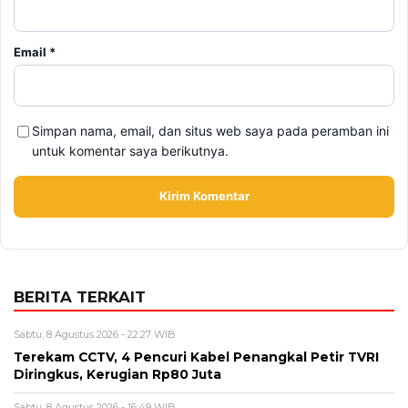
Simpan nama, email, dan situs web saya pada peramban ini
untuk komentar saya berikutnya.
BERITA TERKAIT
Sabtu, 8 Agustus 2026 - 22:27 WIB
Terekam CCTV, 4 Pencuri Kabel Penangkal Petir TVRI
Diringkus, Kerugian Rp80 Juta
Sabtu, 8 Agustus 2026 - 16:49 WIB
Babah Alun Borong 61 Land Cruiser FJ Sekaligus,
Ternyata Bukan untuk Koleksi
Sabtu, 8 Agustus 2026 - 14:50 WIB
Daftar Promo Double Date Agustus 2026, Banyak