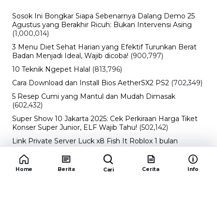
Sosok Ini Bongkar Siapa Sebenarnya Dalang Demo 25
Agustus yang Berakhir Ricuh: Bukan Intervensi Asing
(1,000,014)
3 Menu Diet Sehat Harian yang Efektif Turunkan Berat
Badan Menjadi Ideal, Wajib dicoba!
(900,797)
10 Teknik Ngepet Halal
(813,796)
Cara Download dan Install Bios AetherSX2 PS2
(702,349)
5 Resep Cumi yang Mantul dan Mudah Dimasak
(602,432)
Super Show 10 Jakarta 2025: Cek Perkiraan Harga Tiket
Konser Super Junior, ELF Wajib Tahu!
(502,142)
Link Private Server Luck x8 Fish It Roblox 1 bulan
Diadakan oleh Redaksiku.com: Event Langka dengan
Drop Rate yang Melejit
(424,816)
Home
Berita
Cerita
Info
Cari
10 Film Indonesia Tayang November 2024, Ada Film
Wulan Guritno!
(352,096)
Promo Burger King Terbaru Januari 2026, Ini Detail
Paket Hematnya yang Bisa Kamu Nikmati
(341,745)
10 klub terbaik pes 2024 Sepanjang Sejarah
(54,000)