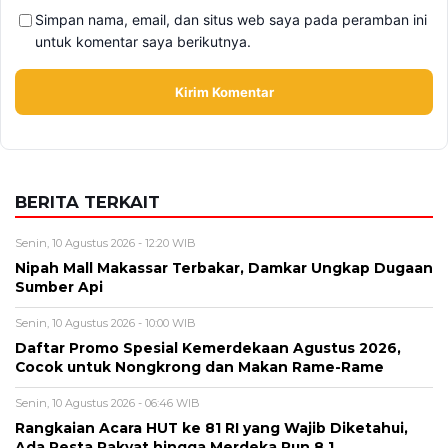
BERITA TERKAIT
Senin, 10 Agustus 2026 - 12:20 WIB
Nipah Mall Makassar Terbakar, Damkar Ungkap Dugaan
Sumber Api
Senin, 10 Agustus 2026 - 10:00 WIB
Daftar Promo Spesial Kemerdekaan Agustus 2026,
Cocok untuk Nongkrong dan Makan Rame-Rame
Senin, 10 Agustus 2026 - 06:46 WIB
Rangkaian Acara HUT ke 81 RI yang Wajib Diketahui,
Ada Pesta Rakyat hingga Merdeka Run 8.1
Minggu, 9 Agustus 2026 - 15:15 WIB
Nama Febrio Adiono Muncul dalam Kasus Sutrimo,
Kejagung Ungkap Status Sebenarnya
Minggu, 9 Agustus 2026 - 14:57 WIB
Deadline Refund Lewat, Jaminan Tampia Tour ke
UMKO Kini Dipertanyakan