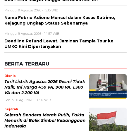
BERITA TERBARU
Bisnis
Tarif Listrik Agustus 2026 Resmi Tidak
Naik, Ini Harga 450 VA, 900 VA, 1.300
VA dan 2.200 VA
Senin, 10 Agu 2026 - 16:02 WIB
Sejarah
Sejarah Bendera Merah Putih, Fakta
Menarik di Balik Simbol Kebanggaan
Indonesia
Senin, 10 Agu 2026 - 15:20 WIB
Teknologi
Kumpulan Prompt AI HUT ke-81 RI
2026, dari Foto Realistis hingga
Poster Merah Putih
Senin, 10 Agu 2026 - 14:56 WIB
Bencana