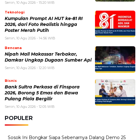
Nipah Mall Makassar Terbakar,
Damkar Ungkap Dugaan Sumber Api
Senin, 10 Agu 2026 - 12:20 WIB
Bisnis
Bank Sultra Perkasa di Finspora
2026, Borong 5 Emas dan Bawa
Pulang Piala Bergilir
Senin, 10 Agu 2026 - 12:05 WIB
POPULER
Sosok Ini Bongkar Siapa Sebenarnya Dalang Demo 25
Agustus yang Berakhir Ricuh: Bukan Intervensi Asing
(1,000,035)
3 Menu Diet Sehat Harian yang Efektif Turunkan Berat
Badan Menjadi Ideal, Wajib dicoba!
(900,814)
10 Teknik Ngepet Halal
(813,808)
Cara Download dan Install Bios AetherSX2 PS2
(702,375)
5 Resep Cumi yang Mantul dan Mudah Dimasak