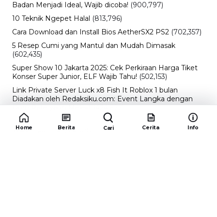
Badan Menjadi Ideal, Wajib dicoba!
(900,797)
10 Teknik Ngepet Halal
(813,796)
Cara Download dan Install Bios AetherSX2 PS2
(702,357)
5 Resep Cumi yang Mantul dan Mudah Dimasak
(602,435)
Super Show 10 Jakarta 2025: Cek Perkiraan Harga Tiket
Konser Super Junior, ELF Wajib Tahu!
(502,153)
Link Private Server Luck x8 Fish It Roblox 1 bulan
Diadakan oleh Redaksiku.com: Event Langka dengan
Drop Rate yang Melejit
(424,822)
10 Film Indonesia Tayang November 2024, Ada Film
Home
Berita
Cerita
Info
Cari
Wulan Guritno!
(352,097)
Promo Burger King Terbaru Januari 2026, Ini Detail
Paket Hematnya yang Bisa Kamu Nikmati
(341,747)
10 klub terbaik pes 2024 Sepanjang Sejarah
(54,017)
Redaksiku.com