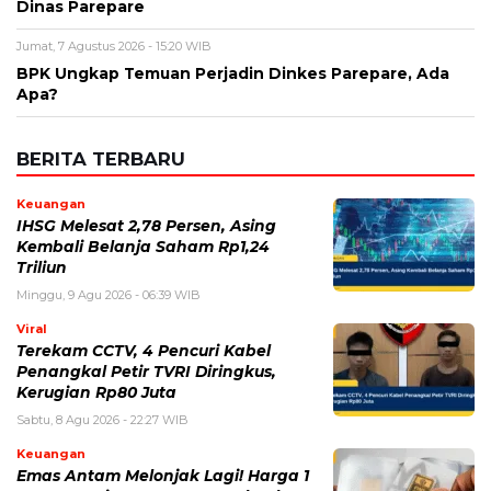
Dinas Parepare
Jumat, 7 Agustus 2026 - 15:20 WIB
BPK Ungkap Temuan Perjadin Dinkes Parepare, Ada
Apa?
BERITA TERBARU
Keuangan
IHSG Melesat 2,78 Persen, Asing
Kembali Belanja Saham Rp1,24
Triliun
Minggu, 9 Agu 2026 - 06:39 WIB
Viral
Terekam CCTV, 4 Pencuri Kabel
Penangkal Petir TVRI Diringkus,
Kerugian Rp80 Juta
Sabtu, 8 Agu 2026 - 22:27 WIB
Keuangan
Emas Antam Melonjak Lagi! Harga 1