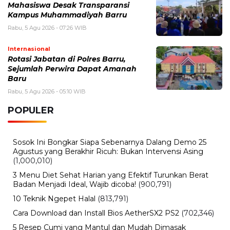
Mahasiswa Desak Transparansi
Kampus Muhammadiyah Barru
Rabu, 5 Agu 2026 - 07:26 WIB
Internasional
Rotasi Jabatan di Polres Barru,
Sejumlah Perwira Dapat Amanah
Baru
Rabu, 5 Agu 2026 - 05:10 WIB
POPULER
Sosok Ini Bongkar Siapa Sebenarnya Dalang Demo 25
Agustus yang Berakhir Ricuh: Bukan Intervensi Asing
(1,000,010)
3 Menu Diet Sehat Harian yang Efektif Turunkan Berat
Badan Menjadi Ideal, Wajib dicoba!
(900,791)
10 Teknik Ngepet Halal
(813,791)
Cara Download dan Install Bios AetherSX2 PS2
(702,346)
5 Resep Cumi yang Mantul dan Mudah Dimasak