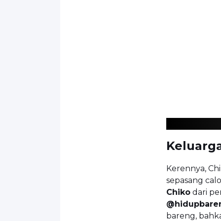
Keluarga
Kerennya, Chi
sepasang cal
Chiko
dari pe
@hidupbare
bareng, bahka