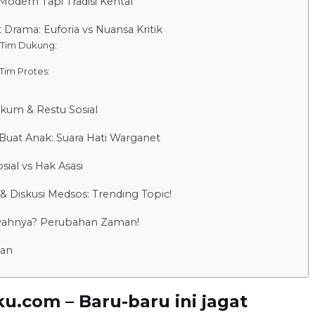
Modern Tapi Tradisi Kental
Drama: Euforia vs Nuansa Kritik
Tim Dukung:
 Tim Protes:
kum & Restu Sosial
uat Anak: Suara Hati Warganet
ial vs Hak Asasi
& Diskusi Medsos: Trending Topic!
wahnya? Perubahan Zaman!
lan
u.com – Baru-baru ini jagat