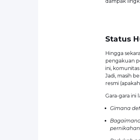
dampak lingk
Status H
Hingga sekara
pengakuan pe
ini, komunita
Jadi, masih b
resmi (apakah
Gara-gara ini 
Gimana def
Bagaimana 
pernikahan