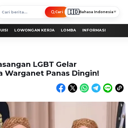
🇮🇩
Cari
Bahasa Indonesia
▼
ari
erita
UISI
LOWONGAN KERJA
LOMBA
INFORMASI
 Pasangan LGBT Gelar
 Warganet Panas Dingin!