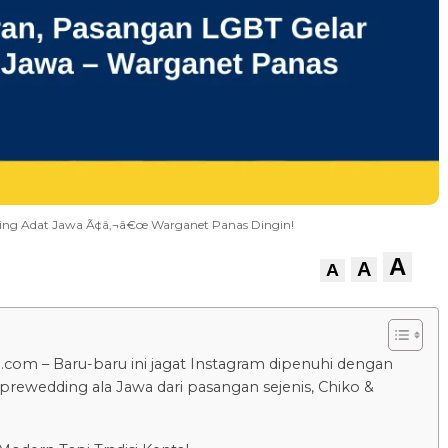
dding Adat Jawa Ã¢â‚¬â€œ Warganet Panas Dingin!
A
A
A
.com – Baru-baru ini jagat Instagram dipenuhi dengan
 prewedding ala Jawa dari pasangan sejenis, Chiko &