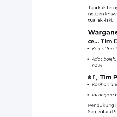
Tapi kok tern
netizen khawa
tua laki-laki.
Warganet
œ…
Tim 
Keren! Ini 
Adat boleh, 
now!
š ï¸
Tim P
Kasihan ana
Ini negara 
Pendukung leb
Sementara Pr