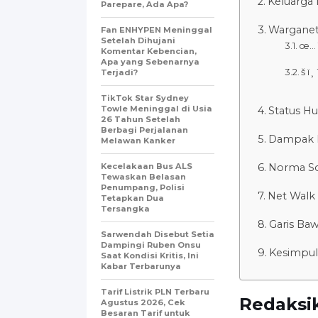
Keluarga 
Parepare, Ada Apa?
Warganet 
Fan ENHYPEN Meninggal
Setelah Dihujani
œ… 
Komentar Kebencian,
Apa yang Sebenarnya
š ï¸
Terjadi?
TikTok Star Sydney
Towle Meninggal di Usia
Status Hu
26 Tahun Setelah
Berbagi Perjalanan
Dampak B
Melawan Kanker
Kecelakaan Bus ALS
Norma Sos
Tewaskan Belasan
Penumpang, Polisi
Net Walk 
Tetapkan Dua
Tersangka
Garis Ba
Sarwendah Disebut Setia
Dampingi Ruben Onsu
Kesimpu
Saat Kondisi Kritis, Ini
Kabar Terbarunya
Tarif Listrik PLN Terbaru
Redaksik
Agustus 2026, Cek
Besaran Tarif untuk