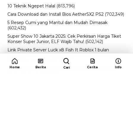
10 Teknik Ngepet Halal
(813,796)
Cara Download dan Install Bios AetherSX2 PS2
(702,349)
5 Resep Cumi yang Mantul dan Mudah Dimasak
(602,432)
Super Show 10 Jakarta 2025: Cek Perkiraan Harga Tiket
Konser Super Junior, ELF Wajib Tahu!
(502,142)
Link Private Server Luck x8 Fish It Roblox 1 bulan
Diadakan oleh Redaksiku.com: Event Langka dengan
Drop Rate yang Melejit
(424,816)
Home
Berita
Cerita
Info
Cari
10 Film Indonesia Tayang November 2024, Ada Film
Wulan Guritno!
(352,096)
Promo Burger King Terbaru Januari 2026, Ini Detail
Paket Hematnya yang Bisa Kamu Nikmati
(341,745)
10 klub terbaik pes 2024 Sepanjang Sejarah
(54,000)
Redaksiku.com
Alamat : STC SENAYAN LT.4 ROOM 31-34 Jl. Asia