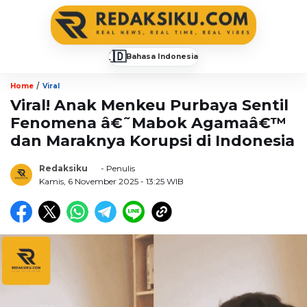
🇮🇩
Bahasa Indonesia
▼
/
Home
Viral
Viral! Anak Menkeu Purbaya Sentil
Fenomena â€˜Mabok Agamaâ€™
dan Maraknya Korupsi di Indonesia
Redaksiku
- Penulis
Kamis, 6 November 2025
- 13:25 WIB