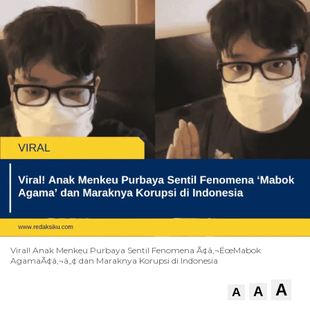
Viral! Anak Menkeu Purbaya Sentil Fenomena Ã¢â‚¬ËœMabok
AgamaÃ¢â‚¬â„¢ dan Maraknya Korupsi di Indonesia
A
A
A