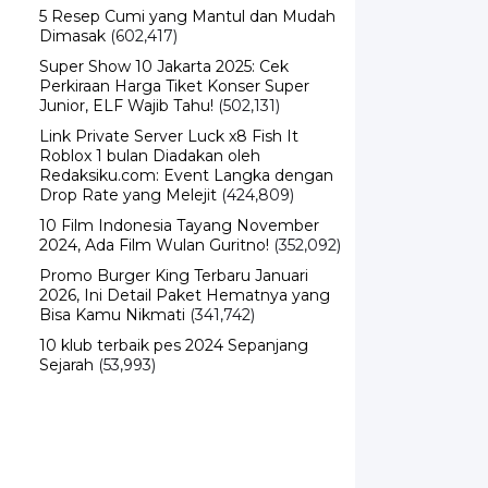
Dimasak
(602,417)
Super Show 10 Jakarta 2025: Cek
Perkiraan Harga Tiket Konser Super
Junior, ELF Wajib Tahu!
(502,131)
Link Private Server Luck x8 Fish It
Roblox 1 bulan Diadakan oleh
Redaksiku.com: Event Langka dengan
Drop Rate yang Melejit
(424,809)
10 Film Indonesia Tayang November
2024, Ada Film Wulan Guritno!
(352,092)
Promo Burger King Terbaru Januari
2026, Ini Detail Paket Hematnya yang
Bisa Kamu Nikmati
(341,742)
10 klub terbaik pes 2024 Sepanjang
Sejarah
(53,993)