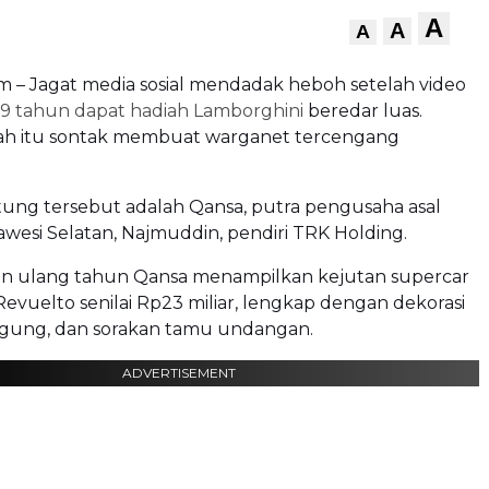
A
A
A
m – Jagat media sosial mendadak heboh setelah video
 9 tahun dapat hadiah Lamborghini
beredar luas.
 itu sontak membuat warganet tercengang
ung tersebut adalah Qansa, putra pengusaha asal
awesi Selatan, Najmuddin, pendiri TRK Holding.
an ulang tahun Qansa menampilkan kejutan supercar
evuelto senilai Rp23 miliar, lengkap dengan dekorasi
gung, dan sorakan tamu undangan.
ADVERTISEMENT