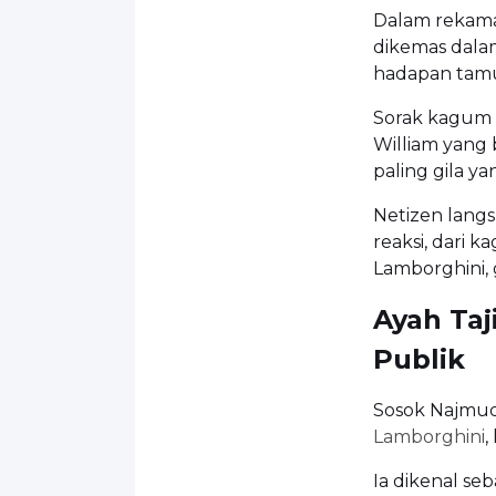
Dalam rekaman
dikemas dalam
hadapan tam
Sorak kagum 
William yang 
paling gila ya
Netizen lang
reaksi, dari
Lamborghini, 
Ayah Taj
Publik
Sosok Najmud
Lamborghini
,
Ia dikenal se