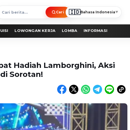
🇮🇩
Cari
Bahasa Indonesia
▼
ari
erita
UISI
LOWONGAN KERJA
LOMBA
INFORMASI
pat Hadiah Lamborghini, Aksi
di Sorotan!