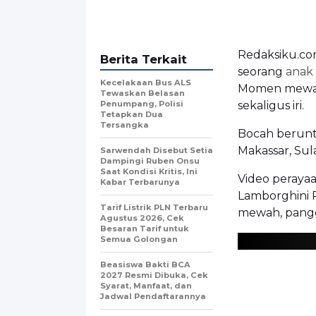
Redaksiku.co
Berita Terkait
seorang
anak
Kecelakaan Bus ALS
Momen mewah
Tewaskan Belasan
Penumpang, Polisi
sekaligus iri.
Tetapkan Dua
Tersangka
Bocah berunt
Makassar, Sul
Sarwendah Disebut Setia
Dampingi Ruben Onsu
Saat Kondisi Kritis, Ini
Video peraya
Kabar Terbarunya
Lamborghini R
Tarif Listrik PLN Terbaru
mewah, pang
Agustus 2026, Cek
Besaran Tarif untuk
Semua Golongan
Beasiswa Bakti BCA
2027 Resmi Dibuka, Cek
Syarat, Manfaat, dan
Jadwal Pendaftarannya