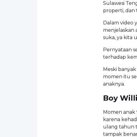
Sulawesi Ten
properti, dan t
Dalam video y
menjelaskan a
suka, ya kita
Pernyataan s
terhadap ke
Meski banyak 
momen itu se
anaknya.
Boy Will
Momen anak 9
karena kehadi
ulang tahun 
tampak benar