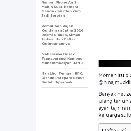
Rumor iPhone Air 2
Makin Kuat, Kamera
Ganda dan Chip 2nm
Jadi Sorotan
Pemutihan Pajak
Kendaraan Jatim 2026
Resmi Dibuka, Simak
Jadwal dan Daftar
Keringanannya
Mahasiswa Desak
Transparansi Kampus
Muhammadiyah Barru
Nah Lho! Temuan BPK,
Momen itu di
Dishub Parepare Sebut
@h.najmuddin.
Sudah Diperbaiki
Banyak netize
ulang tahun a
ayah tajir in
keluarga sult
Daftar isi