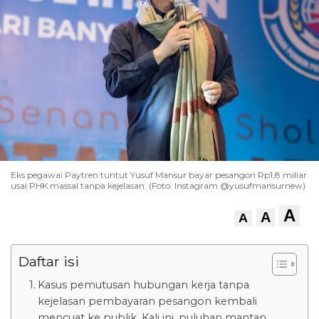
Eks pegawai Paytren tuntut Yusuf Mansur bayar pesangon Rp1,8 miliar
usai PHK massal tanpa kejelasan. (Foto: Instagram @yusufmansurnew)
A
A
A
Daftar isi
Kasus pemutusan hubungan kerja tanpa
kejelasan pembayaran pesangon kembali
mencuat ke publik. Kali ini, puluhan mantan