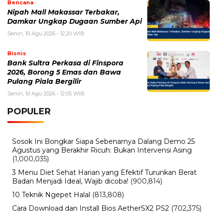
Bencana
Nipah Mall Makassar Terbakar,
Damkar Ungkap Dugaan Sumber Api
Senin, 10 Agu 2026 - 12:20 WIB
Bisnis
Bank Sultra Perkasa di Finspora
2026, Borong 5 Emas dan Bawa
Pulang Piala Bergilir
Senin, 10 Agu 2026 - 12:05 WIB
POPULER
Sosok Ini Bongkar Siapa Sebenarnya Dalang Demo 25
Agustus yang Berakhir Ricuh: Bukan Intervensi Asing
(1,000,035)
3 Menu Diet Sehat Harian yang Efektif Turunkan Berat
Badan Menjadi Ideal, Wajib dicoba!
(900,814)
10 Teknik Ngepet Halal
(813,808)
Cara Download dan Install Bios AetherSX2 PS2
(702,375)