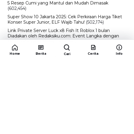
5 Resep Cumi yang Mantul dan Mudah Dimasak
(602,454)
Super Show 10 Jakarta 2025: Cek Perkiraan Harga Tiket
Konser Super Junior, ELF Wajib Tahu!
(502,174)
Link Private Server Luck x8 Fish It Roblox 1 bulan
Diadakan oleh Redaksiku.com: Event Langka dengan
Drop Rate yang Melejit
(424,845)
10 Film Indonesia Tayang November 2024, Ada Film
Home
Berita
Cerita
Info
Cari
Wulan Guritno!
(352,112)
Promo Burger King Terbaru Januari 2026, Ini Detail
Paket Hematnya yang Bisa Kamu Nikmati
(341,765)
10 klub terbaik pes 2024 Sepanjang Sejarah
(54,033)
Redaksiku.com
Alamat : STC SENAYAN LT.4 ROOM 31-34 Jl. Asia
Afrika , Pintu IX Senayan, RT.1/RW.3, Gelora,
Kecamatan Tanah Abang, Daerah Khusus Ibukota
Jakarta 10270
Email : redaksiku.official@gmail.com